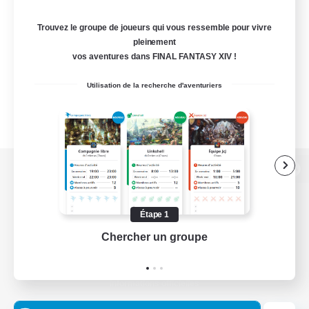
Trouvez le groupe de joueurs qui vous ressemble pour vivre
pleinement
vos aventures dans FINAL FANTASY XIV !
Utilisation de la recherche d'aventuriers
Version de bureau
Étape 1
Chercher un groupe
Prend
Télécharger le jeu
Informations officielles