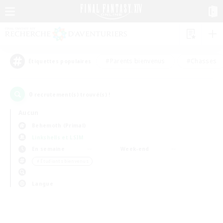
#Parents bienvenus
#Chasses
Étiquettes populaires
0
recrutement(s) trouvé(s) !
Aucun
Behemoth (Primal)
Linkshells et LSIM
En semaine
Week-end
＃Étudiants bienvenus
Langue