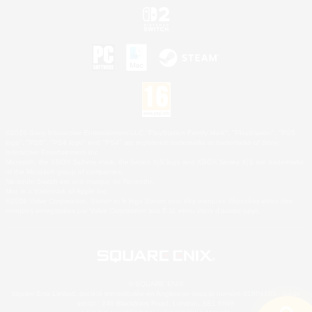
©2026 Sony Interactive Entertainment LLC."PlayStation Family Mark", "PlayStation", "PS5
logo", "PS5", "PS4 logo" and "PS4" are registered trademarks or trademarks of Sony
Interactive Entertainment Inc.
Microsoft, the XBOX Sphere mark, the Series X|S logo and XBOX Series X|S are trademarks
of the Microsoft group of companies.
Nintendo Switch est une marque de Nintendo.
Mac is a trademark of Apple Inc.
©2026 Valve Corporation. Steam et le logo Steam sont des marques déposées et/ou des
marques enregistrées par Valve Corporation aux É.U. et/ou dans d'autres pays.
© SQUARE ENIX
Square Enix Limited, société immatriculée en Angleterre sous le numéro 01804186 - Siège
social : 240 Blackfriars Road, London, SE1 8NW.