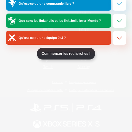
Qu'est-ce qu'une compagnie libre ?
/
Facebook
X
News
Que sont les linkshells et les linkshells inter-Monde ?
Qu'est-ce qu'une équipe JcJ ?
YouTube
Instagram
Commencer les recherches !
Twitch
Bluesky
Licence
Règles et politiques
Politique de confidentialité
Politique d'utilisation des cookies