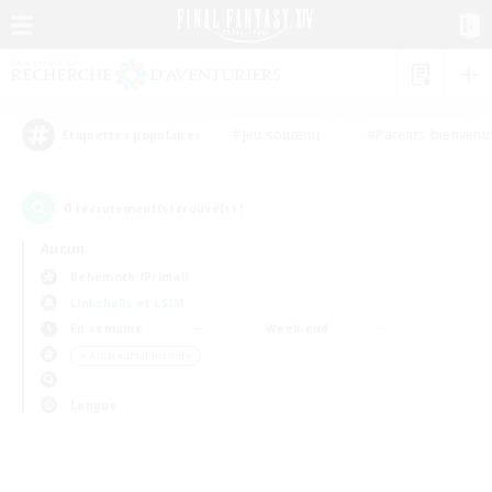
#Jeu soutenu
#Parents bienvenu
Étiquettes populaires
0
recrutement(s) trouvé(s) !
Aucun
Behemoth (Primal)
Linkshells et LSIM
En semaine
Week-end
＃Amateurs d'histoire
Langue