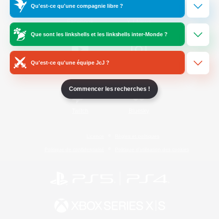
Qu'est-ce qu'une compagnie libre ?
/
Facebook
X
News
Que sont les linkshells et les linkshells inter-Monde ?
Qu'est-ce qu'une équipe JcJ ?
YouTube
Instagram
Commencer les recherches !
Twitch
Bluesky
Licence
Règles et politiques
Politique de confidentialité
Politique d'utilisation des cookies