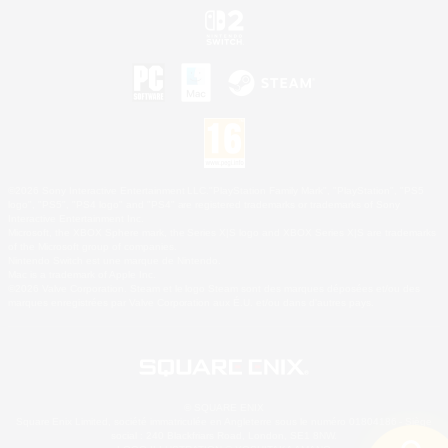
©2026 Sony Interactive Entertainment LLC."PlayStation Family Mark", "PlayStation", "PS5
logo", "PS5", "PS4 logo" and "PS4" are registered trademarks or trademarks of Sony
Interactive Entertainment Inc.
Microsoft, the XBOX Sphere mark, the Series X|S logo and XBOX Series X|S are trademarks
of the Microsoft group of companies.
Nintendo Switch est une marque de Nintendo.
Mac is a trademark of Apple Inc.
©2026 Valve Corporation. Steam et le logo Steam sont des marques déposées et/ou des
marques enregistrées par Valve Corporation aux É.U. et/ou dans d'autres pays.
© SQUARE ENIX
Square Enix Limited, société immatriculée en Angleterre sous le numéro 01804186 - Siège
social : 240 Blackfriars Road, London, SE1 8NW.