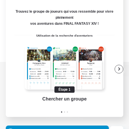
Trouvez le groupe de joueurs qui vous ressemble pour vivre
pleinement
vos aventures dans FINAL FANTASY XIV !
Utilisation de la recherche d'aventuriers
Version de bureau
Étape 1
Chercher un groupe
Prend
Télécharger le jeu
Informations officielles