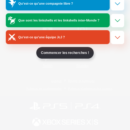
Qu'est-ce qu'une compagnie libre ?
/
Facebook
X
News
Que sont les linkshells et les linkshells inter-Monde ?
Qu'est-ce qu'une équipe JcJ ?
YouTube
Instagram
Commencer les recherches !
Twitch
Bluesky
Licence
Règles et politiques
Politique de confidentialité
Politique d'utilisation des cookies