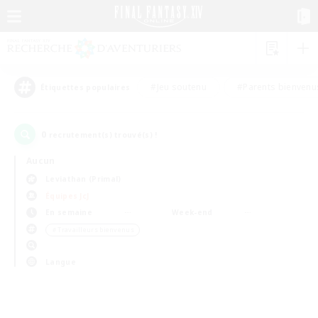
#Jeu soutenu
#Parents bienvenu
Étiquettes populaires
0
recrutement(s) trouvé(s) !
Aucun
Leviathan (Primal)
Équipes JcJ
En semaine
Week-end
＃Travailleurs bienvenus
Langue