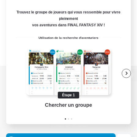
Trouvez le groupe de joueurs qui vous ressemble pour vivre
pleinement
vos aventures dans FINAL FANTASY XIV !
Utilisation de la recherche d'aventuriers
Version de bureau
Étape 1
Chercher un groupe
Prend
Télécharger le jeu
Informations officielles