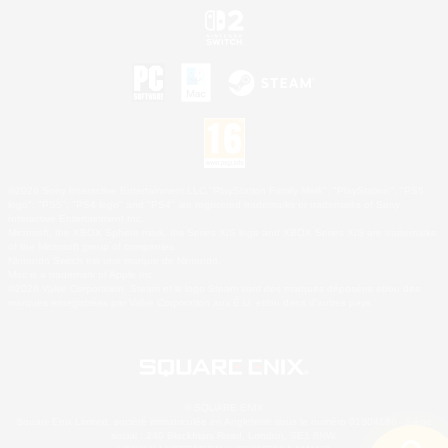
©2026 Sony Interactive Entertainment LLC."PlayStation Family Mark", "PlayStation", "PS5
logo", "PS5", "PS4 logo" and "PS4" are registered trademarks or trademarks of Sony
Interactive Entertainment Inc.
Microsoft, the XBOX Sphere mark, the Series X|S logo and XBOX Series X|S are trademarks
of the Microsoft group of companies.
Nintendo Switch est une marque de Nintendo.
Mac is a trademark of Apple Inc.
©2026 Valve Corporation. Steam et le logo Steam sont des marques déposées et/ou des
marques enregistrées par Valve Corporation aux É.U. et/ou dans d'autres pays.
© SQUARE ENIX
Square Enix Limited, société immatriculée en Angleterre sous le numéro 01804186 - Siège
social : 240 Blackfriars Road, London, SE1 8NW.