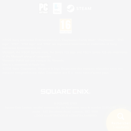
©2026 Sony Interactive Entertainment LLC."PlayStation Family Mark", "PlayStation", "PS5
logo", "PS5", "PS4 logo" and "PS4" are registered trademarks or trademarks of Sony
Interactive Entertainment Inc.
Microsoft, the XBOX Sphere mark, the Series X|S logo and XBOX Series X|S are trademarks
of the Microsoft group of companies.
Nintendo Switch est une marque de Nintendo.
Mac is a trademark of Apple Inc.
©2026 Valve Corporation. Steam et le logo Steam sont des marques déposées et/ou des
marques enregistrées par Valve Corporation aux É.U. et/ou dans d'autres pays.
© SQUARE ENIX
Square Enix Limited, société immatriculée en Angleterre sous le numéro 01804186 - Siège
social : 240 Blackfriars Road, London, SE1 8NW.
LOGO ILLUSTRATION:© YOSHITAKA AMANO
Rechercher
5 résultat(s)