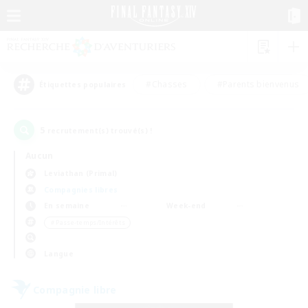
#Chasses
#Parents bienvenus
Étiquettes populaires
5
recrutement(s) trouvé(s) !
Aucun
Leviathan (Primal)
Compagnies libres
En semaine
Week-end
＃Passe-temps/Intérêts
Langue
Compagnie libre