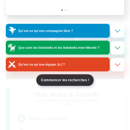
Fin du recrutement le 19/08/2026
Linkshell inter-Monde
Qu'est-ce qu'une compagnie libre ?
Que sont les linkshells et les linkshells inter-Monde ?
Qu'est-ce qu'une équipe JcJ ?
Commencer les recherches !
Star Ruby & Friends
Recrutement de nouveaux membres
Primal
--
Places à pourvoir