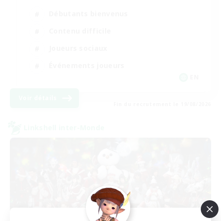
Débutants bienvenus
Contenu difficile
Joueurs sociaux
Événements joueurs
EN
Voir détails
Fin du recrutement le 19/08/2026
Linkshell inter-Monde