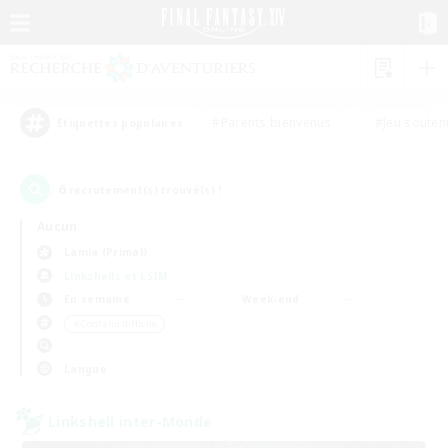
#Parents bienvenus
#Jeu souten
Étiquettes populaires
6
recrutement(s) trouvé(s) !
Aucun
Lamia (Primal)
Linkshells et LSIM
En semaine
Week-end
＃Contenu difficile
Langue
Linkshell inter-Monde