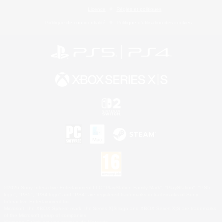
Licence
Règles et politiques
Politique de confidentialité
Politique d'utilisation des cookies
©2026 Sony Interactive Entertainment LLC."PlayStation Family Mark", "PlayStation", "PS5
logo", "PS5", "PS4 logo" and "PS4" are registered trademarks or trademarks of Sony
Interactive Entertainment Inc.
Microsoft, the XBOX Sphere mark, the Series X|S logo and XBOX Series X|S are trademarks
of the Microsoft group of companies.