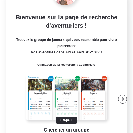
Bienvenue sur la page de recherche
Fellowship Among God
d'aventuriers !
Recrutement de nouveaux membres
Primal
Trouvez le groupe de joueurs qui vous ressemble pour vivre
pleinement
999
Places à pourvoir
vos aventures dans FINAL FANTASY XIV !
Christian
Utilisation de la recherche d'aventuriers
Joueurs sociaux
Travailleurs bienvenus
Carte aux trésors
Contenu difficile
EN
Étape 1
Chercher un groupe
Prend
Voir détails