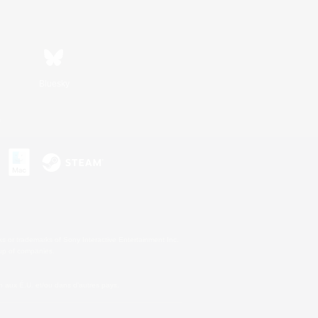
Bluesky
s
s or trademarks of Sony Interactive Entertainment Inc.
up of companies.
 aux É.U. et/ou dans d'autres pays.