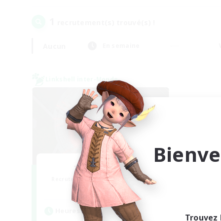
1
recrutement(s) trouvé(s) !
Aucun
En semaine
Linkshell inter-Monde
Bienve
The Cleaners
Recrutement de nouveaux membres
Primal
Heures d'activité
Trouvez 