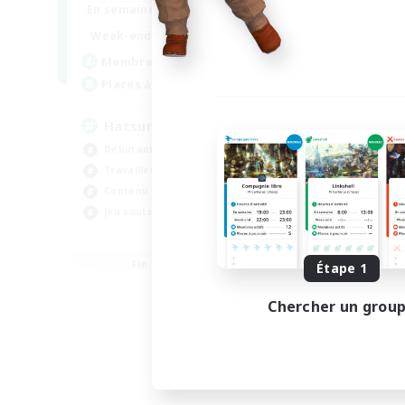
9:00
24:00
En semaine
13:00
24:00
Week-end
10
Membres actifs
60
Places à pourvoir
Hatsune Miku
Débutants bienvenus
Travailleurs bienvenus
Contenu difficile
Jeu soutenu
EN
Fin du recrutement le 30/08/2026
Étape 1
Chercher un grou