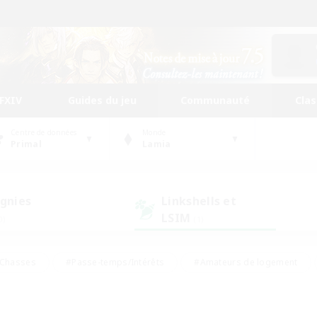
FFXIV
Guides du jeu
Communauté
Cla
Centre de données
Monde
Primal
Lamia
gnies
Linkshells et
LSIM
0)
(1)
Chasses
#Passe-temps/Intérêts
#Amateurs de logement
nus
#Amateurs de capture d'écran
#Événements joueurs
mateurs de mirage
#Carte aux trésors
#Joueurs sociaux