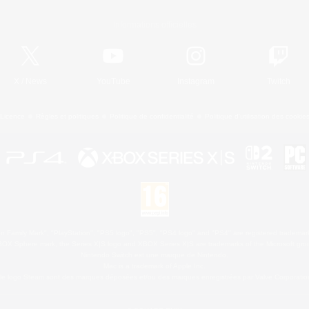
Informations officielles
X
/
News
YouTube
Instagram
Twitch
Licence
Règles et politiques
Politique de confidentialité
Politique d'utilisation des cookie
 Family Mark", "PlayStation", "PS5 logo", "PS5", "PS4 logo" and "PS4" are registered trademark
XBOX Sphere mark, the Series X|S logo and XBOX Series X|S are trademarks of the Microsoft gro
Nintendo Switch est une marque de Nintendo.
Mac is a trademark of Apple Inc.
le logo Steam sont des marques déposées et/ou des marques enregistrées par Valve Corporation