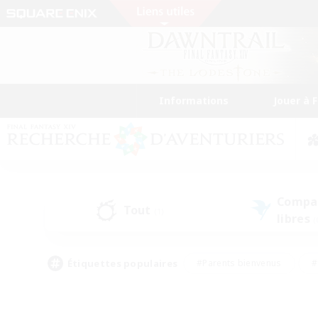
Informations
Jouer à 
Compa
Tout
(1)
libres
(
Étiquettes populaires
#Parents bienvenus
#
#Amateurs d'histoire
#Étudiants bienve
#Artisans/Récolteurs
#Amateurs de JcJ
#A