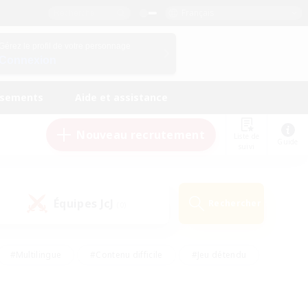
Français
Gérez le profil de votre personnage
Connexion
ssements
Aide et assistance
Nouveau recrutement
Liste de
Guide
suivi
Équipes JcJ
Rechercher
(0)
#Multilingue
#Contenu difficile
#Jeu détendu
#Amateurs de jeu de rôle
#Jeu soutenu
#Débutants bienvenus
#Travailleurs bienvenus