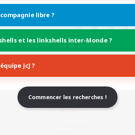
 compagnie libre ?
shells et les linkshells inter-Monde ?
équipe JcJ ?
Commencer les recherches !
Version mobile
Télécharger le jeu