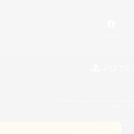
Facebook
©2026 Sony Interactive Entertainment LLC."PlayStation
Microsoft, the 
©2026 Valve Corporation. Steam et 