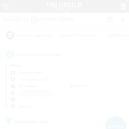
#Parents bienvenus
#Multilingu
Étiquettes populaires
7
recrutement(s) trouvé(s) !
Aucun
Lamia (Primal)
Compagnies libres
En semaine
Week-end
＃Passe-temps/Intérêts
Langue
Compagnie libre
NOUVEAU