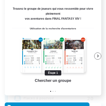
Fin du recrutement le 03/09/2026
Trouvez le groupe de joueurs qui vous ressemble pour vivre
Compagnie libre
pleinement
vos aventures dans FINAL FANTASY XIV !
Utilisation de la recherche d'aventuriers
Étape 1
Knights of Carbuncle
Chercher un groupe
Prend
Recrutement de nouveaux membres
Lamia [Primal]
20
Places à pourvoir