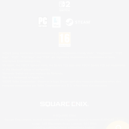
©2026 Sony Interactive Entertainment LLC."PlayStation Family Mark", "PlayStation", "PS5
logo", "PS5", "PS4 logo" and "PS4" are registered trademarks or trademarks of Sony
Interactive Entertainment Inc.
Microsoft, the XBOX Sphere mark, the Series X|S logo and XBOX Series X|S are trademarks
of the Microsoft group of companies.
Nintendo Switch est une marque de Nintendo.
Mac is a trademark of Apple Inc.
©2026 Valve Corporation. Steam et le logo Steam sont des marques déposées et/ou des
marques enregistrées par Valve Corporation aux É.U. et/ou dans d'autres pays.
© SQUARE ENIX
Square Enix Limited, société immatriculée en Angleterre sous le numéro 01804186 - Siège
social : 240 Blackfriars Road, London, SE1 8NW.
LOGO ILLUSTRATION:© YOSHITAKA AMANO