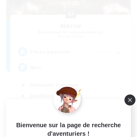
Nerve
Recrutement de nouveaux membres
Lamia [Primal]
--
Places à pourvoir
Nerv
Débutants bienvenus
Jeu détendu
Joueurs sociaux
Passe-temps/Intérêts
EN
Bienvenue sur la page de recherche
d'aventuriers !
Voir détails