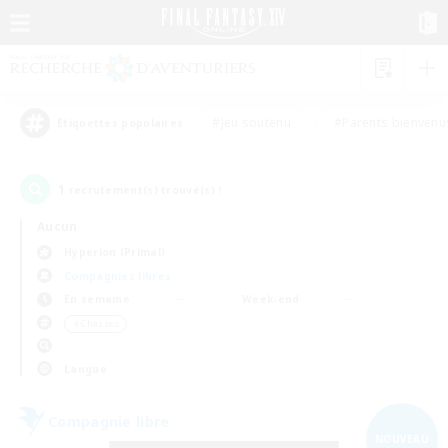
#Jeu soutenu
#Parents bienvenu
Étiquettes populaires
1
recrutement(s) trouvé(s) !
Aucun
Hyperion (Primal)
Compagnies libres
En semaine
Week-end
＃Chasses
Langue
Compagnie libre
NOUVEAU