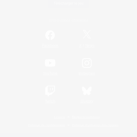
Télécharger le jeu
Informations officielles
/
Facebook
X
News
YouTube
Instagram
Twitch
Bluesky
Licence
Règles et politiques
Politique de confidentialité
Politique d'utilisation des cookies