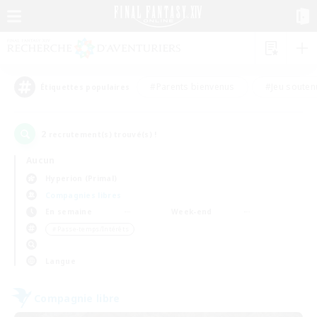
#Parents bienvenus
#Jeu souten
Étiquettes populaires
2
recrutement(s) trouvé(s) !
Aucun
Hyperion (Primal)
Compagnies libres
En semaine
Week-end
＃Passe-temps/Intérêts
Langue
Compagnie libre