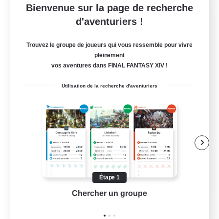
Bienvenue sur la page de recherche
NovusOrbisLibrarium
d'aventuriers !
Recrutement de nouveaux membres
Hyperion [Primal]
Trouvez le groupe de joueurs qui vous ressemble pour vivre
pleinement
10
Places à pourvoir
vos aventures dans FINAL FANTASY XIV !
Utilisation de la recherche d'aventuriers
Débutants bienvenus
Joueurs sociaux
Jeu détendu
Passe-temps/Intérêts
EN
Étape 1
Chercher un groupe
Prend
Voir détails
Fin du recrutement le 23/08/2026