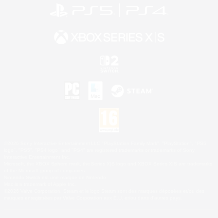
©2026 Sony Interactive Entertainment LLC."PlayStation Family Mark", "PlayStation", "PS5
logo", "PS5", "PS4 logo" and "PS4" are registered trademarks or trademarks of Sony
Interactive Entertainment Inc.
Microsoft, the XBOX Sphere mark, the Series X|S logo and XBOX Series X|S are trademarks
of the Microsoft group of companies.
Nintendo Switch est une marque de Nintendo.
Mac is a trademark of Apple Inc.
©2026 Valve Corporation. Steam et le logo Steam sont des marques déposées et/ou des
marques enregistrées par Valve Corporation aux É.U. et/ou dans d'autres pays.