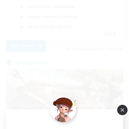
Débutants bienvenus
Passe-temps/Intérêts
Artisans/Récolteurs
EN
Voir détails
Fin du recrutement le 25/08/2026
Compagnie libre