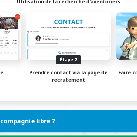
Utilisation de la recherche d'aventuriers
Salty Casuals
Demons & Alli
utement de nouveaux membres
Recrutement de nouveaux 
Primal
Primal
Étape 2
res d'activité
Heures d'activité
1:00
24:00
--:--
maine
En semaine
pe
Prendre contact via la page de
Faire c
1:00
24:00
6:00
recrutement
-end
Week-end
57
bres actifs
Membres actifs
64
ces à pourvoir
Places à pourvoir
clusive
teurs de JcJ
 compagnie libre ?
Amateurs de jeu de rôle
 détendu
Amateurs de logement
nements joueurs