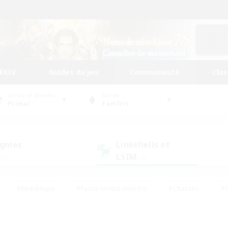
FFXIV
Guides du jeu
Communauté
Cla
Centre de données
Monde
Primal
Famfrit
gnies
Linkshells et
LSIM
21)
(8)
#Multilingue
#Passe-temps/Intérêts
#Chasses
#C
rs de jeu de rôle
#Amateurs de logement
#Amateurs d'histo
#Débutants bienvenus
#Jeu soutenu
#Carte aux trésors