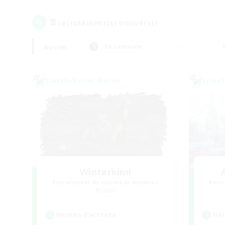
8
recrutement(s) trouvé(s) !
Aucun
En semaine
Linkshell inter-Monde
Linksh
Winterkind
Recrutement de nouveaux membres
Recr
Primal
Heures d'activité
Heu