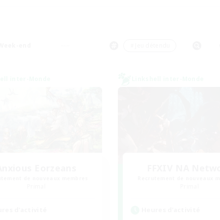
Week-end
＃Jeu détendu
ell inter-Monde
Linkshell inter-Monde
Anxious Eorzeans
FFXIV NA Netw
utement de nouveaux membres
Recrutement de nouveaux 
Primal
Primal
res d'activité
Heures d'activité