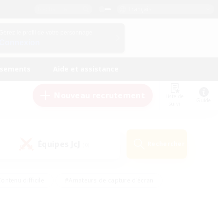
Français
Gérez le profil de votre personnage
Connexion
ssements
Aide et assistance
Nouveau recrutement
Liste de
Guide
suivi
Équipes JcJ
Rechercher
(0)
ontenu difficile
#Amateurs de capture d'écran
ire
#Événements joueurs
#Amateurs de JcJ
#Joueurs sociaux
#Travailleurs bienvenus