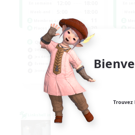
12:00
18:00
En semaine
En se
5:00
18:00
Week-end
Week
11
Membres actifs
Mem
20
Places à pourvoir
Pla
Queer
An
Débutants bienvenus
Jeu
Jeu détendu
Déb
Bienve
Événements joueurs
Jou
Joueurs sociaux
Tra
EN
Fin du recrutement le 06/09/2026
Trouvez 
Linkshell inter-Monde
Linksh