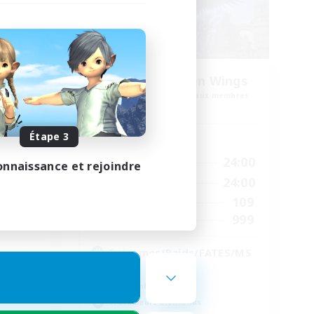
es
Xtreme Chicken Wings
membres
Recrutement de nouveaux membres
Primal
Étape 3
Heures d'activité
--:--
1:00
24:00
En semaine
onnaissance et rejoindre
12:00
1:00
24:00
Week-end
57
109
Membres actifs
99
999
Places à pourvoir
Extremes/Raids/FATES/MS
Q
Débutants bienvenus
Travailleurs bienvenus