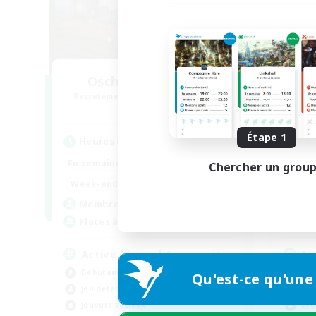
Oschon's Tearoom
Recrutement de nouveaux membres
Recr
Primal
Étape 1
Heures d'activité
Heu
1:00
23:00
En semaine
En se
Chercher un grou
1:00
23:00
Week-end
Week
514
Membres actifs
Mem
--
Places à pourvoir
Pla
Active Discord Community
In
Débutants bienvenus
Ama
Qu'est-ce qu'une
Jeu détendu
Jeu
Joueurs sociaux
Évé