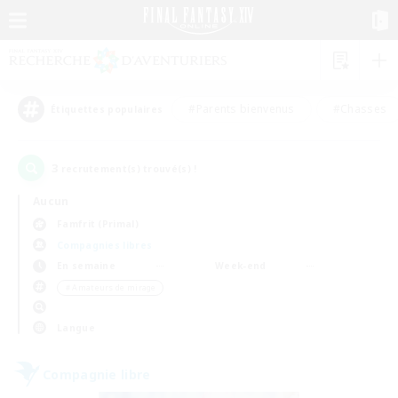
#Parents bienvenus
#Chasses
Étiquettes populaires
3
recrutement(s) trouvé(s) !
Aucun
Famfrit (Primal)
Compagnies libres
En semaine
Week-end
＃Amateurs de mirage
Langue
Compagnie libre