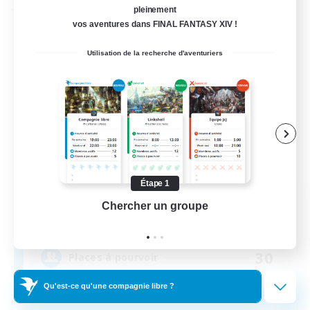
Compagnie libre
pleinement
vos aventures dans FINAL FANTASY XIV !
Utilisation de la recherche d'aventuriers
Étape 1
The Moogle Saloon
Chercher un groupe
Prend
Recrutement de nouveaux membres
Famfrit [Primal]
30
Places à pourvoir
Qu'est-ce qu'une compagnie libre ?
LGBTQIA+/18+