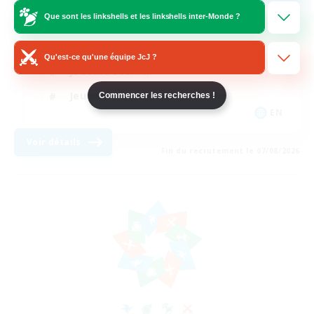
Que sont les linkshells et les linkshells inter-Monde ?
Débutants bienvenus
Amateurs de mirage
Qu'est-ce qu'une équipe JcJ ?
Joueurs sociaux
Jeu détendu
Commencer les recherches !
EN
Voir détails
Fin du recrutement le 07/08/2026