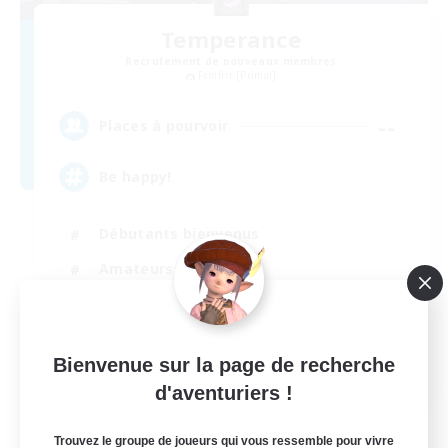
Temperance
Recrutement de nouveaux membres
Famfrit [Primal]
--
Places à pourvoir
Be happy!
Débutants bienvenus
Amateurs de mirage
Amateurs de capture d'écran
Jeu détendu
EN
Bienvenue sur la page de recherche
d'aventuriers !
Voir détails
Fin du recrutement le 14/08/2026
Trouvez le groupe de joueurs qui vous ressemble pour vivre