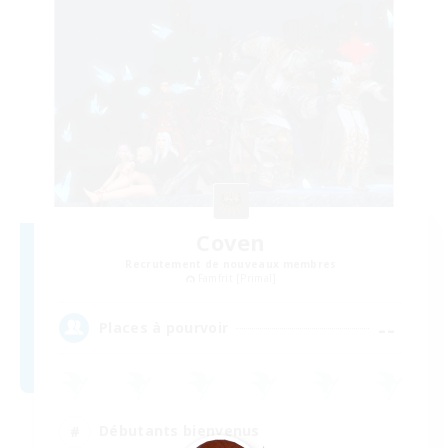
Coven
Recrutement de nouveaux membres
Famfrit [Primal]
--
Places à pourvoir
Débutants bienvenus