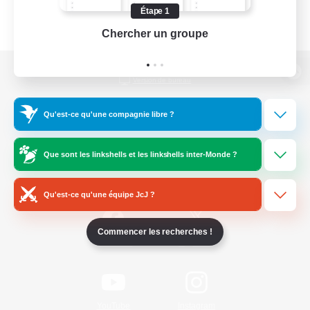
Étape 1
Chercher un groupe
Prend
Version de bureau
Qu'est-ce qu'une compagnie libre ?
Télécharger le jeu
Que sont les linkshells et les linkshells inter-Monde ?
Informations officielles
Qu'est-ce qu'une équipe JcJ ?
Commencer les recherches !
/
Facebook
X
News
YouTube
Instagram