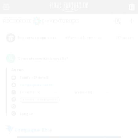
#Parents bienvenus
#Chasses
Étiquettes populaires
1
recrutement(s) trouvé(s) !
Aucun
Famfrit (Primal)
Compagnies libres
En semaine
Week-end
＃Amateurs de logement
Langue
Compagnie libre