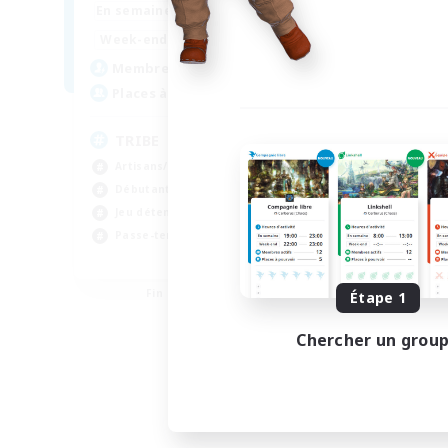
8:00
14:00
En semaine
8:00
24:00
Week-end
14
Membres actifs
50
Places à pourvoir
TRIBE
Artisans/Récolteurs
Débutants bienvenus
Jeu détendu
Passe-temps/Intérêts
EN
Fin du recrutement le 04/09/2026
Étape 1
Chercher un grou