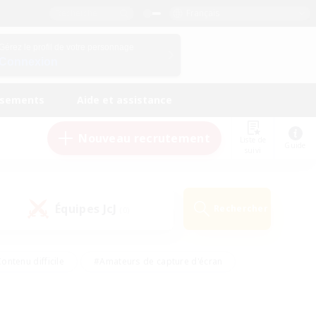
Français
Gérez le profil de votre personnage
Connexion
ssements
Aide et assistance
Nouveau recrutement
Liste de
Guide
suivi
Équipes JcJ
Rechercher
(0)
ontenu difficile
#Amateurs de capture d'écran
ire
#Événements joueurs
#Amateurs de JcJ
#Joueurs sociaux
#Travailleurs bienvenus