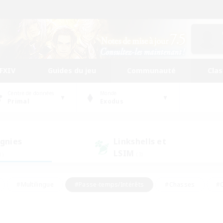
FFXIV
Guides du jeu
Communauté
Cla
Centre de données
Monde
Primal
Exodus
gnies
Linkshells et
LSIM
1)
(3)
#Multilingue
#Passe-temps/Intérêts
#Chasses
#C
rs de jeu de rôle
#Amateurs de logement
#Amateurs d'histo
#Débutants bienvenus
#Jeu soutenu
#Carte aux trésors