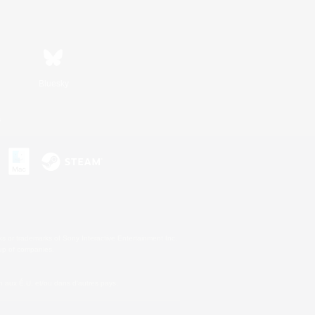
Bluesky
s
s or trademarks of Sony Interactive Entertainment Inc.
up of companies.
 aux É.U. et/ou dans d'autres pays.