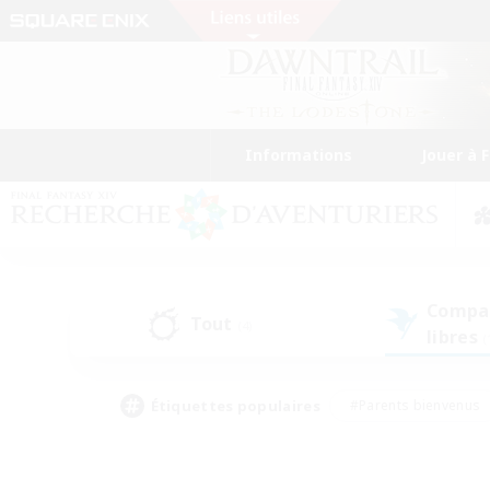
Informations
Jouer à 
Compa
Tout
(4)
libres
(
Étiquettes populaires
#Parents bienvenus
#Étudiants bienvenus
#Jeu détendu
#Amateu
#Amateurs de mirage
#Artisans/Récolteurs