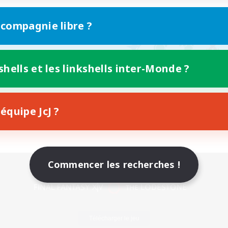
 compagnie libre ?
shells et les linkshells inter-Monde ?
équipe JcJ ?
Commencer les recherches !
Version mobile
Télécharger le jeu