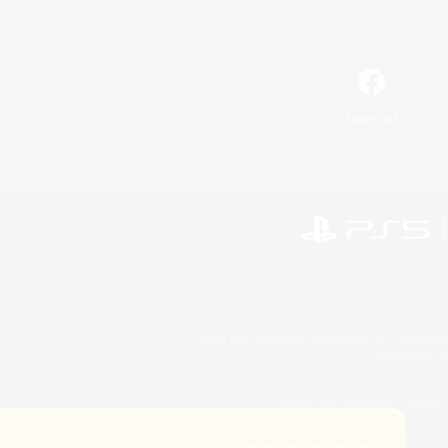
Facebook
©2026 Sony Interactive Entertainment LLC."PlayStation
Microsoft, the 
©2026 Valve Corporation. Steam et 