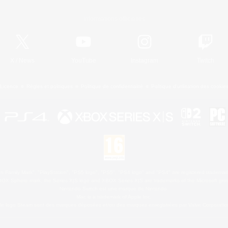
Informations officielles
X
/
News
YouTube
Instagram
Twitch
Licence
Règles et politiques
Politique de confidentialité
Politique d'utilisation des cookie
 Family Mark", "PlayStation", "PS5 logo", "PS5", "PS4 logo" and "PS4" are registered trademark
XBOX Sphere mark, the Series X|S logo and XBOX Series X|S are trademarks of the Microsoft gro
Nintendo Switch est une marque de Nintendo.
Mac is a trademark of Apple Inc.
le logo Steam sont des marques déposées et/ou des marques enregistrées par Valve Corporation