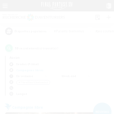
#Parents bienvenus
#Jeu souten
Étiquettes populaires
10
recrutement(s) trouvé(s) !
Aucun
Exodus (Primal)
Compagnies libres
En semaine
Week-end
＃Travailleurs bienvenus
Langue
Compagnie libre
NOUVEAU