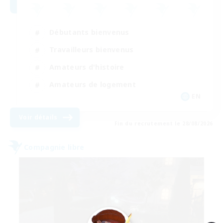
Débutants bienvenus
Travailleurs bienvenus
Amateurs d'histoire
Amateurs de logement
EN
Voir détails
Fin du recrutement le 28/08/2026
Compagnie libre