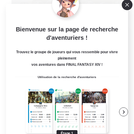
Bienvenue sur la page de recherche
Patisserie
d'aventuriers !
Recrutement de nouveaux membres
Exodus [Primal]
Trouvez le groupe de joueurs qui vous ressemble pour vivre
20
pleinement
Places à pourvoir
vos aventures dans FINAL FANTASY XIV !
Utilisation de la recherche d'aventuriers
Débutants bienvenus
Jeu détendu
Carte aux trésors
Travailleurs bienvenus
JA / EN
Étape 1