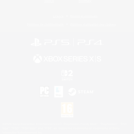
Twitch
Bluesky
Licence
Règles et politiques
Politique de confidentialité
Politique d'utilisation des cookies
©2026 Sony Interactive Entertainment LLC."PlayStation Family Mark", "PlayStation", "PS5
logo", "PS5", "PS4 logo" and "PS4" are registered trademarks or trademarks of Sony
Interactive Entertainment Inc.