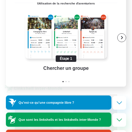
Active Discord Community
Utilisation de la recherche d'aventuriers
Débutants bienvenus
Jeu détendu
Joueurs sociaux
Travailleurs bienvenus
EN
Étape 1
Chercher un groupe
Prend
Voir détails
Fin du recrutement le 23/08/2026
Linkshell inter-Monde
Qu'est-ce qu'une compagnie libre ?
Que sont les linkshells et les linkshells inter-Monde ?