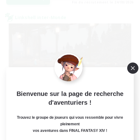
Fin du recrutement le 24/08/2026
Linkshell inter-Monde
Bienvenue sur la page de recherche
Oschon's Tearoom
d'aventuriers !
Recrutement de nouveaux membres
Primal
Trouvez le groupe de joueurs qui vous ressemble pour vivre
pleinement
--
Places à pourvoir
vos aventures dans FINAL FANTASY XIV !