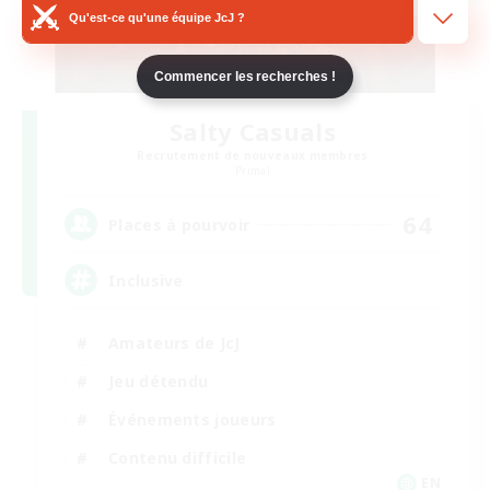
Qu'est-ce qu'une équipe JcJ ?
Commencer les recherches !
Salty Casuals
Recrutement de nouveaux membres
Primal
64
Places à pourvoir
Inclusive
Amateurs de JcJ
Jeu détendu
Événements joueurs
Contenu difficile
EN