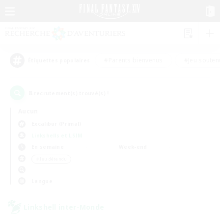
#Parents bienvenus
#Jeu souten
Étiquettes populaires
8
recrutement(s) trouvé(s) !
Aucun
Excalibur (Primal)
Linkshells et LSIM
En semaine
Week-end
＃Jeu détendu
Langue
Linkshell inter-Monde