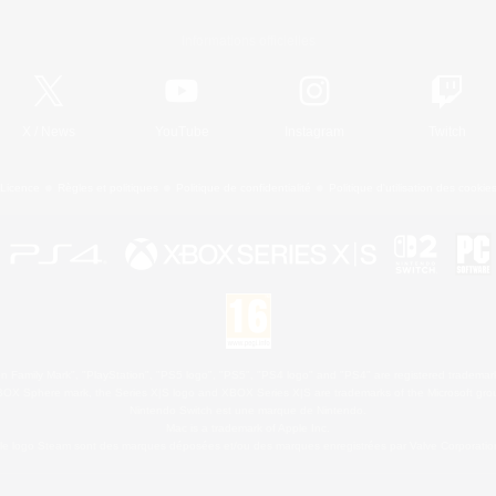
Informations officielles
X
/
News
YouTube
Instagram
Twitch
Licence
Règles et politiques
Politique de confidentialité
Politique d'utilisation des cookie
 Family Mark", "PlayStation", "PS5 logo", "PS5", "PS4 logo" and "PS4" are registered trademark
XBOX Sphere mark, the Series X|S logo and XBOX Series X|S are trademarks of the Microsoft gro
Nintendo Switch est une marque de Nintendo.
Mac is a trademark of Apple Inc.
le logo Steam sont des marques déposées et/ou des marques enregistrées par Valve Corporation