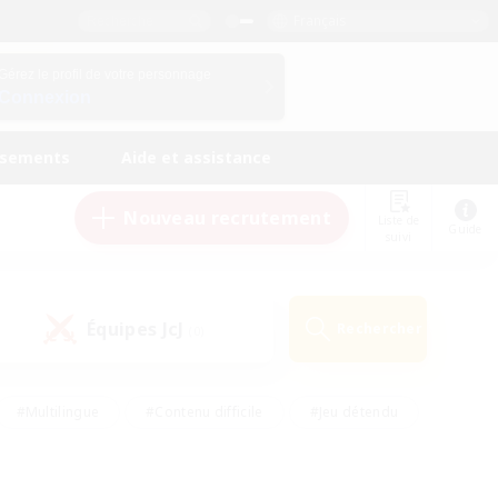
Français
Gérez le profil de votre personnage
Connexion
ssements
Aide et assistance
Nouveau recrutement
Liste de
Guide
suivi
Équipes JcJ
Rechercher
(0)
#Multilingue
#Contenu difficile
#Jeu détendu
#Amateurs de jeu de rôle
#Jeu soutenu
#Débutants bienvenus
#Travailleurs bienvenus