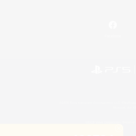
Facebook
©2026 Sony Interactive Entertainment LLC."PlayStation
Microsoft, the 
©2026 Valve Corporation. Steam et 