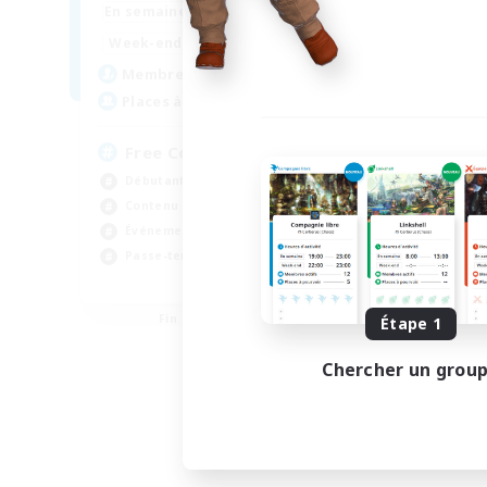
14:00
23:00
En semaine
11:00
3:00
Week-end
25
Membres actifs
--
Places à pourvoir
Free Company Brasileira
Débutants bienvenus
Contenu difficile
Événements joueurs
Passe-temps/Intérêts
JA / EN / DE / FR
Fin du recrutement le 03/09/2026
Étape 1
Chercher un grou