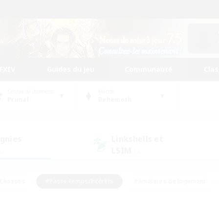
FFXIV
Guides du jeu
Communauté
Cla
Centre de données
Monde
Primal
Behemoth
gnies
Linkshells et
LSIM
1)
(3)
Chasses
#Passe-temps/Intérêts
#Amateurs de logement
nus
#Amateurs de capture d'écran
#Événements joueurs
mateurs de mirage
#Carte aux trésors
#Joueurs sociaux