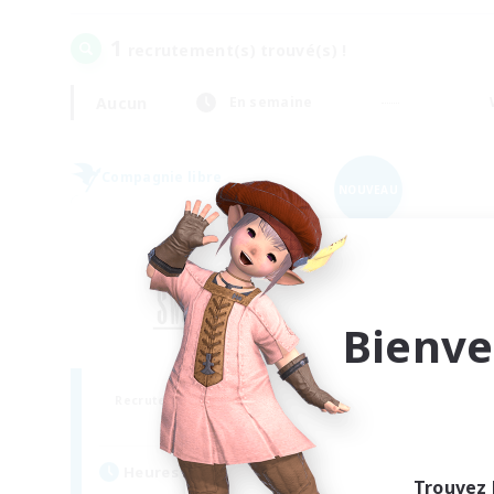
1
recrutement(s) trouvé(s) !
Aucun
En semaine
Compagnie libre
NOUVEAU
Bienve
Sword Lilies
Recrutement de nouveaux membres
Behemoth [Primal]
Heures d'activité
Trouvez 