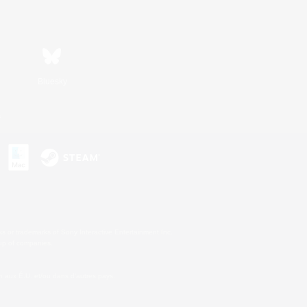
Bluesky
s
s or trademarks of Sony Interactive Entertainment Inc.
up of companies.
 aux É.U. et/ou dans d'autres pays.