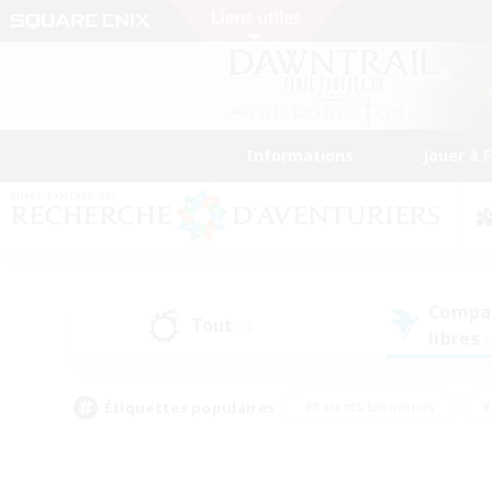
Informations
Jouer à 
Compa
Tout
(4)
libres
(
Étiquettes populaires
#Parents bienvenus
#
#Amateurs d'histoire
#Étudiants bienve
#Artisans/Récolteurs
#Amateurs de JcJ
#A