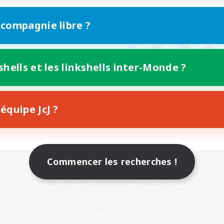
 compagnie libre ?
shells et les linkshells inter-Monde ?
équipe JcJ ?
Commencer les recherches !
Version mobile
Télécharger le jeu