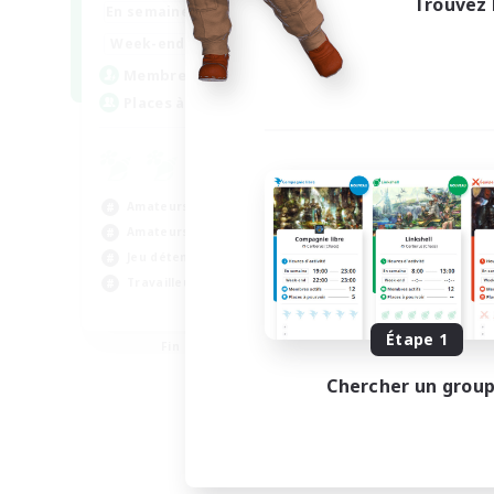
Trouvez 
--:--
--:--
En semaine
6:00
12:00
Week-end
57
Membres actifs
99
Places à pourvoir
Amateurs de jeu de rôle
Amateurs de logement
Jeu détendu
Travailleurs bienvenus
EN
Étape 1
Fin du recrutement le 16/08/2026
Chercher un grou