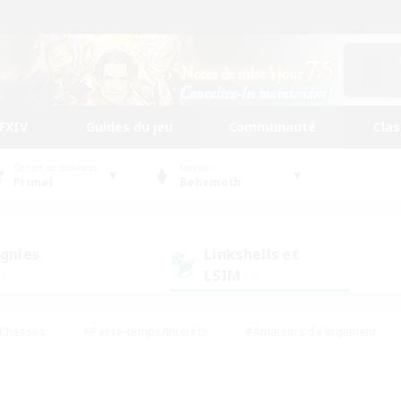
FFXIV
Guides du jeu
Communauté
Cla
Centre de données
Monde
Primal
Behemoth
gnies
Linkshells et
LSIM
0)
(1)
Chasses
#Passe-temps/Intérêts
#Amateurs de logement
nus
#Amateurs de capture d'écran
#Événements joueurs
mateurs de mirage
#Carte aux trésors
#Joueurs sociaux