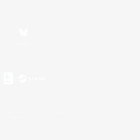
Bluesky
s
s or trademarks of Sony Interactive Entertainment Inc.
up of companies.
 aux É.U. et/ou dans d'autres pays.