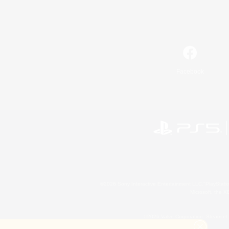
Facebook
©2026 Sony Interactive Entertainment LLC."PlayStation
Microsoft, the 
©2026 Valve Corporation. Steam et 