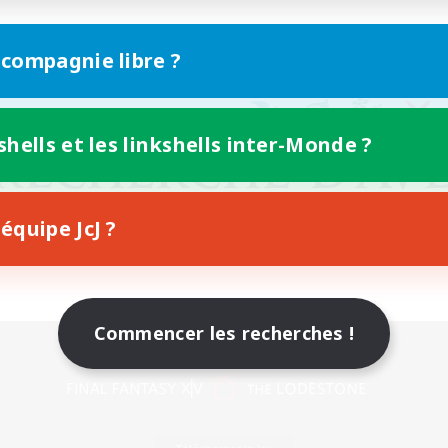
 compagnie libre ?
shells et les linkshells inter-Monde ?
équipe JcJ ?
Commencer les recherches !
Version mobile