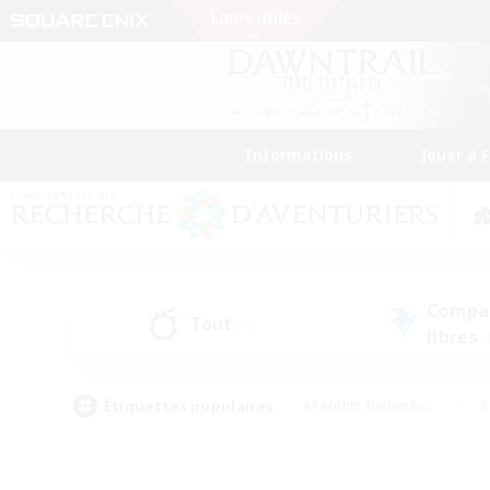
Informations
Jouer à 
Compa
Tout
(1)
libres
(
Étiquettes populaires
#Parents bienvenus
#
#Amateurs d'histoire
#Étudiants bienve
#Artisans/Récolteurs
#Amateurs de JcJ
#A