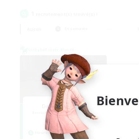
1
recrutement(s) trouvé(s) !
Aucun
En semaine
Linkshell inter-Monde
Bienve
Demons & Allies
Recrutement de nouveaux membres
Primal
Heures d'activité