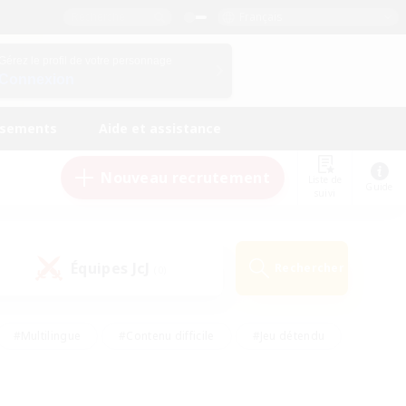
Français
Gérez le profil de votre personnage
Connexion
ssements
Aide et assistance
Nouveau recrutement
Liste de
Guide
suivi
Équipes JcJ
Rechercher
(0)
#Multilingue
#Contenu difficile
#Jeu détendu
#Amateurs de jeu de rôle
#Jeu soutenu
#Débutants bienvenus
#Travailleurs bienvenus