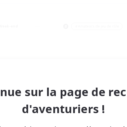
Week-end
＃Amateurs de jeu de rôle
nue sur la page de re
d'aventuriers !