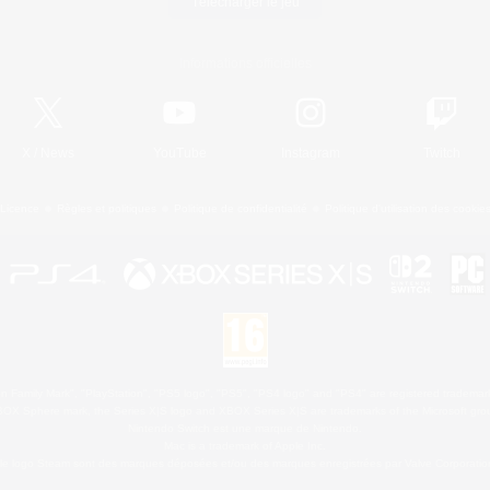
Télécharger le jeu
Informations officielles
X
/
News
YouTube
Instagram
Twitch
Licence
Règles et politiques
Politique de confidentialité
Politique d'utilisation des cookie
 Family Mark", "PlayStation", "PS5 logo", "PS5", "PS4 logo" and "PS4" are registered trademark
XBOX Sphere mark, the Series X|S logo and XBOX Series X|S are trademarks of the Microsoft gro
Nintendo Switch est une marque de Nintendo.
Mac is a trademark of Apple Inc.
le logo Steam sont des marques déposées et/ou des marques enregistrées par Valve Corporation