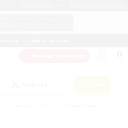
Français
Gérez le profil de votre personnage
Connexion
ssements
Aide et assistance
Nouveau recrutement
Liste de
Guide
suivi
Équipes JcJ
Rechercher
(0)
#Amateurs de jeu de rôle
#Événements joueurs
nts bienvenus
#Passe-temps/Intérêts
eurs
#Travailleurs bienvenus
#Joueurs sociaux