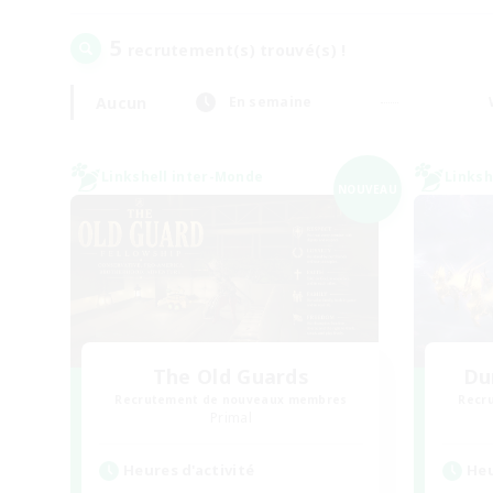
5
recrutement(s) trouvé(s) !
Aucun
En semaine
Linkshell inter-Monde
Linksh
NOUVEAU
The Old Guards
Du
Recrutement de nouveaux membres
Recr
Primal
Heures d'activité
Heu