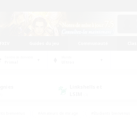
FFXIV
Guides du jeu
Communauté
Cla
Centre de données
Monde
Primal
Ultros
gnies
Linkshells et
LSIM
2)
(3)
nts bienvenus
#Amateurs de mirage
#Étudiants bienvenus
ingue
#Amateurs de logement
#Amateurs de JcJ
#Débuta
#Contenu difficile
#Carte aux trésors
#Artisans/Récolt