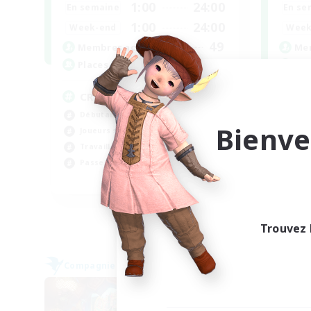
1:00
24:00
En semaine
En se
1:00
24:00
Week-end
Week
49
Membres actifs
Mem
100
Places à pourvoir
Pla
CROWN
FF
Débutants bienvenus
Déb
Bienve
Joueurs sociaux
Pas
Travailleurs bienvenus
Évé
Passe-temps/Intérêts
Jou
EN
Fin du recrutement le 07/09/2026
Trouvez 
Compagnie libre