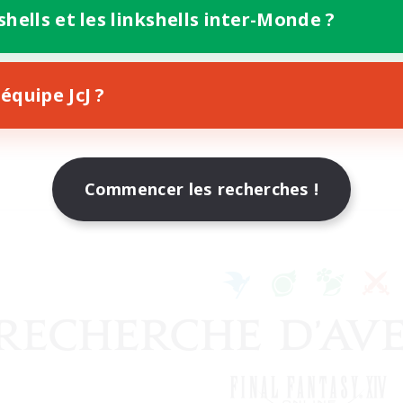
shells et les linkshells inter-Monde ?
équipe JcJ ?
Commencer les recherches !