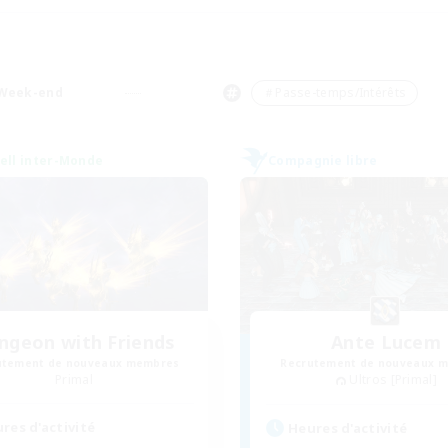
Week-end
＃Passe-temps/Intérêts
ell inter-Monde
Compagnie libre
ngeon with Friends
Ante Lucem
utement de nouveaux membres
Recrutement de nouveaux 
Primal
Ultros [Primal]
res d'activité
Heures d'activité