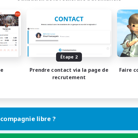
Étape 2
pe
Prendre contact via la page de
Faire c
recrutement
 compagnie libre ?