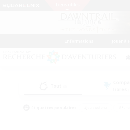
Informations
Jouer à 
Compa
Tout
(5)
libres
(
Étiquettes populaires
#Jeu soutenu
#Pare
#Chasses
#Jeu détendu
#Multil
#Amateurs de capture d'écran
#Amateurs d'histoire