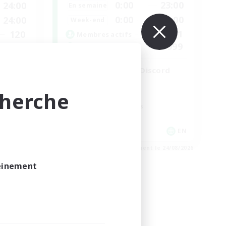
0:00
23:00
24:00
En semaine
0:00
23:00
24:00
Week-end
1
120
Membres actifs
999
--
Places à pourvoir
LetsPartyFFXIVDiscord
Débutants bienvenus
cherche
Jeu détendu
Passe-temps/Intérêts
Joueurs sociaux
EN
EN
e 24/08/2026
Fin du recrutement le 24/08/2026
leinement