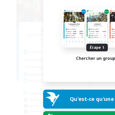
WingsLove
Recrutement de nouveaux membres
Ultros [Primal]
Étape 1
Heures d'activité
Chercher un grou
0:00
23:00
En semaine
0:00
23:00
Week-end
2
Membres actifs
--
Places à pourvoir
Community
Qu'est-ce qu'une
Étudiants bienvenus
Joueurs sociaux
Passe-temps/Intérêts