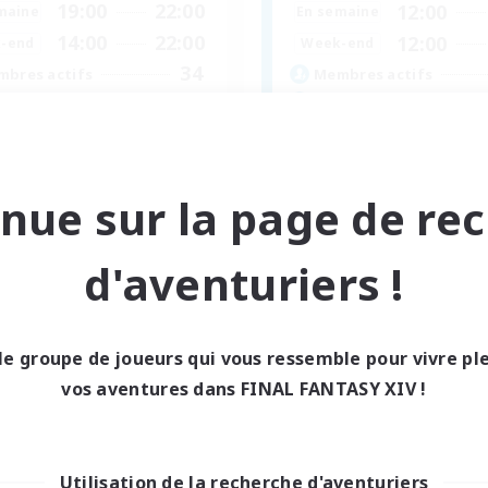
19:00
22:00
12:00
maine
En semaine
14:00
22:00
12:00
-end
Week-end
34
bres actifs
Membres actifs
30
ces à pourvoir
Places à pourvoir
XIV Home
LGBTQIA+-Friendly
utants bienvenus
Débutants bienvenus
nue sur la page de re
se-temps/Intérêts
Jeu détendu
nements joueurs
Passe-temps/Intérêts
eurs sociaux
Événements joueurs
d'aventuriers !
EN
Fin du recrutement le 02/09/2026
Fin du recrutement l
le groupe de joueurs qui vous ressemble pour vivre p
vos aventures dans FINAL FANTASY XIV !
Utilisation de la recherche d'aventuriers