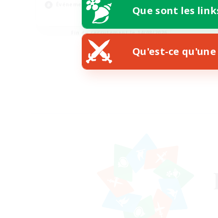
Événements joueurs
Que sont les link
EN
Fin du recrutement le 14/08/2026
Qu'est-ce qu'une 