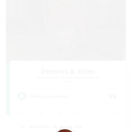
Demons & Allies
Recrutement de nouveaux membres
Primal
99
Places à pourvoir
Amateurs de jeu de rôle