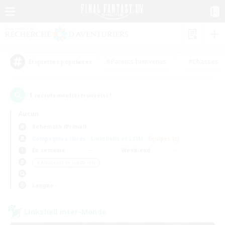
#Parents bienvenus
#Chasses
Étiquettes populaires
1
recrutement(s) trouvé(s) !
Aucun
Behemoth (Primal)
Compagnies libres
Linkshells et LSIM
Équipes JcJ
En semaine
Week-end
＃Amateurs de jeu de rôle
Langue
Linkshell inter-Monde