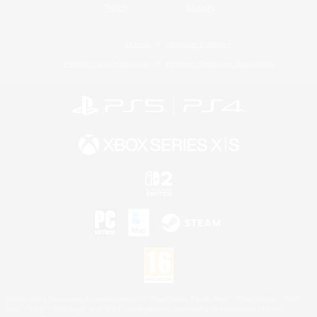
Twitch
Bluesky
Licence
Règles et politiques
Politique de confidentialité
Politique d'utilisation des cookies
©2026 Sony Interactive Entertainment LLC."PlayStation Family Mark", "PlayStation", "PS5
logo", "PS5", "PS4 logo" and "PS4" are registered trademarks or trademarks of Sony