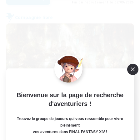
Fin du recrutement le 02/09/2026
Compagnie libre
Bienvenue sur la page de recherche
Casual Core
d'aventuriers !
Recrutement de nouveaux membres
Lamia [Primal]
Trouvez le groupe de joueurs qui vous ressemble pour vivre
pleinement
20
Places à pourvoir
vos aventures dans FINAL FANTASY XIV !