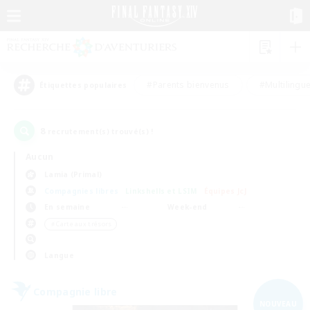
#Parents bienvenus
#Multilingu
Étiquettes populaires
8
recrutement(s) trouvé(s) !
Aucun
Lamia (Primal)
Compagnies libres
Linkshells et LSIM
Équipes JcJ
En semaine
Week-end
＃Carte aux trésors
Langue
Compagnie libre
NOUVEAU