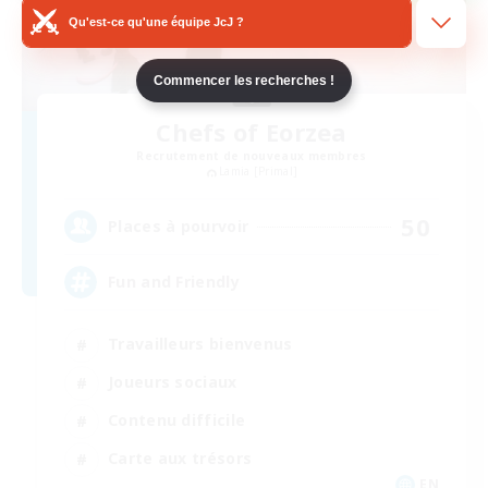
Qu'est-ce qu'une équipe JcJ ?
Commencer les recherches !
Chefs of Eorzea
Recrutement de nouveaux membres
Lamia [Primal]
50
Places à pourvoir
Fun and Friendly
Travailleurs bienvenus
Joueurs sociaux
Contenu difficile
Carte aux trésors
EN