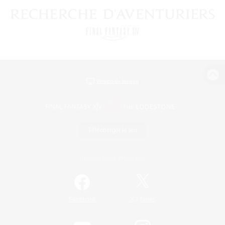
Version de bureau
Télécharger le jeu
Informations officielles
/
Facebook
X
News