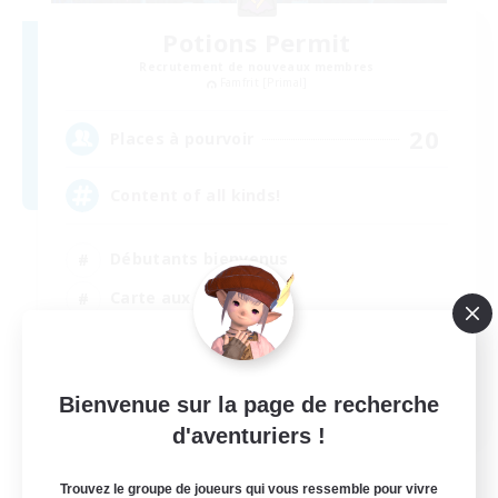
Potions Permit
Recrutement de nouveaux membres
Famfrit [Primal]
20
Places à pourvoir
Content of all kinds!
Débutants bienvenus
Carte aux trésors
Amateurs de JcJ
Passe-temps/Intérêts
EN
Bienvenue sur la page de recherche
d'aventuriers !
Voir détails
Fin du recrutement le 21/08/2026
Trouvez le groupe de joueurs qui vous ressemble pour vivre