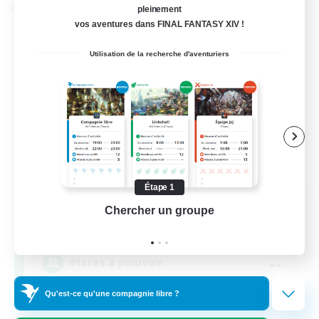
pleinement
Linkshell inter-Monde
vos aventures dans FINAL FANTASY XIV !
Utilisation de la recherche d'aventuriers
Étape 1
Star Ruby & Friends
Chercher un groupe
Prend
Recrutement de nouveaux membres
Primal
--
Places à pourvoir
Qu'est-ce qu'une compagnie libre ?
Place To Gather