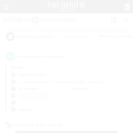
#Jeu soutenu
#Parents bienvenu
Étiquettes populaires
3
recrutement(s) trouvé(s) !
Aucun
Famfrit (Primal)
Compagnies libres
Linkshells et LSIM
Équipes JcJ
En semaine
Week-end
＃Amateurs de JcJ
Langue
Linkshell inter-Monde