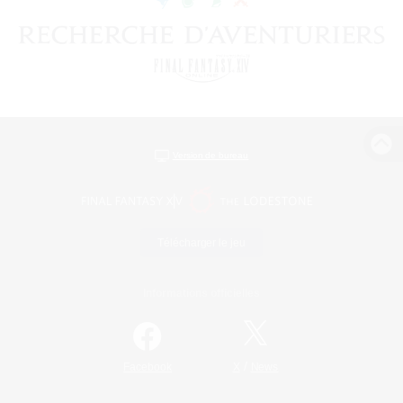
Version de bureau
Télécharger le jeu
Informations officielles
/
Facebook
X
News