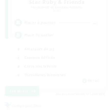
Star Ruby & Friends
Recrutement de nouveaux membres
Primal
--
Places à pourvoir
Place To Gather
Amateurs de JcJ
Contenu difficile
Carte aux trésors
Travailleurs bienvenus
EN / DE
Voir détails
Fin du recrutement le 11/08/2026
Compagnie libre