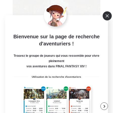
Bienvenue sur la page de recherche
Salty Casuals
d'aventuriers !
Recrutement de nouveaux membres
Primal
Trouvez le groupe de joueurs qui vous ressemble pour vivre
pleinement
64
Places à pourvoir
vos aventures dans FINAL FANTASY XIV !
Inclusive
Utilisation de la recherche d'aventuriers
Amateurs de JcJ
Jeu détendu
Événements joueurs