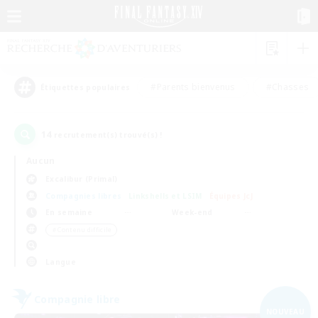
#Parents bienvenus
#Chasses
Étiquettes populaires
14
recrutement(s) trouvé(s) !
Aucun
Excalibur (Primal)
Compagnies libres
Linkshells et LSIM
Équipes JcJ
En semaine
Week-end
＃Contenu difficile
Langue
Compagnie libre
NOUVEAU