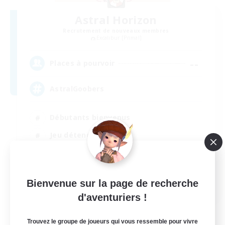
Astral Horizon
Recrutement de nouveaux membres
Excalibur [Primal]
--
Places à pourvoir
AstralGoobers
Débutants bienvenus
Jeu détendu
Jeu soutenu
Amateurs de mirage
EN
Bienvenue sur la page de recherche
d'aventuriers !
Voir détails
Fin du recrutement le 02/09/2026
Trouvez le groupe de joueurs qui vous ressemble pour vivre