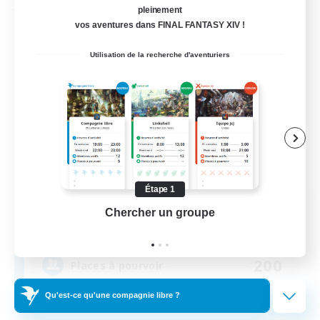
Compagnie libre
pleinement
vos aventures dans FINAL FANTASY XIV !
Utilisation de la recherche d'aventuriers
Étape 1
-The Convocation-
Chercher un groupe
Prend
Recrutement de nouveaux membres
Excalibur [Primal]
200
Places à pourvoir
Qu'est-ce qu'une compagnie libre ?
CONVO