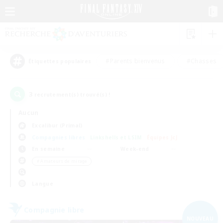
#Parents bienvenus
#Chasses
Étiquettes populaires
3
recrutement(s) trouvé(s) !
Aucun
Excalibur (Primal)
Compagnies libres
Linkshells et LSIM
Équipes JcJ
En semaine
Week-end
＃Amateurs de mirage
Langue
Compagnie libre
NOUVEAU