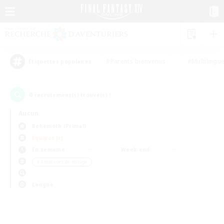
#Parents bienvenus
#Multilingu
Étiquettes populaires
0
recrutement(s) trouvé(s) !
Aucun
Behemoth (Primal)
Équipes JcJ
En semaine
Week-end
＃Amateurs de mirage
Langue