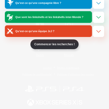
Qu'est-ce qu'une compagnie libre ?
/
Facebook
X
News
Que sont les linkshells et les linkshells inter-Monde ?
Qu'est-ce qu'une équipe JcJ ?
YouTube
Instagram
Commencer les recherches !
Twitch
Bluesky
Licence
Règles et politiques
Politique de confidentialité
Politique d'utilisation des cookies