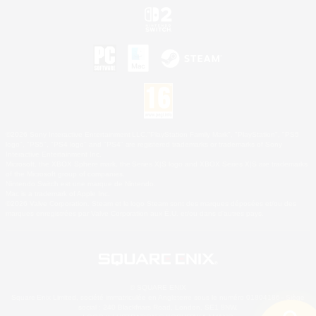
©2026 Sony Interactive Entertainment LLC."PlayStation Family Mark", "PlayStation", "PS5
logo", "PS5", "PS4 logo" and "PS4" are registered trademarks or trademarks of Sony
Interactive Entertainment Inc.
Microsoft, the XBOX Sphere mark, the Series X|S logo and XBOX Series X|S are trademarks
of the Microsoft group of companies.
Nintendo Switch est une marque de Nintendo.
Mac is a trademark of Apple Inc.
©2026 Valve Corporation. Steam et le logo Steam sont des marques déposées et/ou des
marques enregistrées par Valve Corporation aux É.U. et/ou dans d'autres pays.
© SQUARE ENIX
Square Enix Limited, société immatriculée en Angleterre sous le numéro 01804186 - Siège
social : 240 Blackfriars Road, London, SE1 8NW.