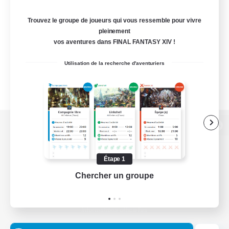
Trouvez le groupe de joueurs qui vous ressemble pour vivre
pleinement
vos aventures dans FINAL FANTASY XIV !
Utilisation de la recherche d'aventuriers
Version de bureau
Étape 1
Chercher un groupe
Prend
Télécharger le jeu
Informations officielles