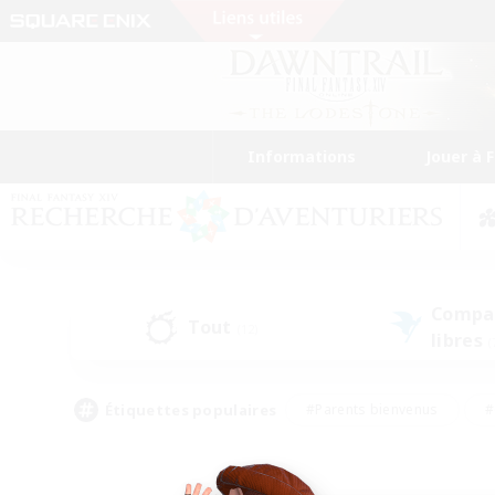
Informations
Jouer à 
Compa
Tout
(12)
libres
(
Étiquettes populaires
#Parents bienvenus
#
#Amateurs d'histoire
#Étudiants bienve
#Artisans/Récolteurs
#Amateurs de JcJ
#A