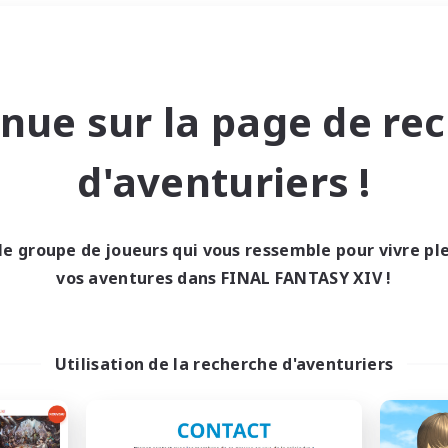
Week-end
＃Événements joueurs
nue sur la page de re
d'aventuriers !
le groupe de joueurs qui vous ressemble pour vivre p
0 résultat
vos aventures dans FINAL FANTASY XIV !
cun recrutement trou
Utilisation de la recherche d'aventuriers
Réessayez avec des critères différents.