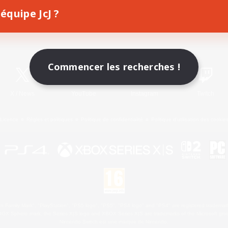
équipe JcJ ?
Télécharger le jeu
Informations officielles
Commencer les recherches !
X
/
News
YouTube
Instagram
Twitch
Licence
Règles et politiques
Politique de confidentialité
Politique d'utilisation des cookie
 Family Mark", "PlayStation", "PS5 logo", "PS5", "PS4 logo" and "PS4" are registered trademark
XBOX Sphere mark, the Series X|S logo and XBOX Series X|S are trademarks of the Microsoft gro
Nintendo Switch est une marque de Nintendo.