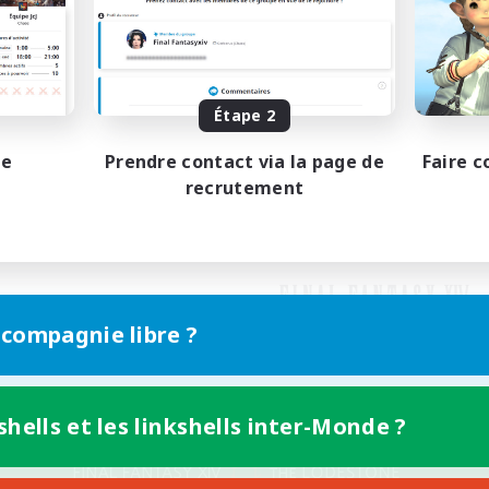
Étape 2
pe
Prendre contact via la page de
Faire c
recrutement
 compagnie libre ?
shells et les linkshells inter-Monde ?
Version mobile