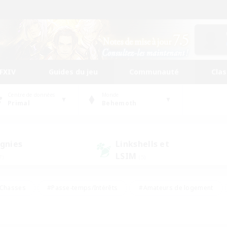
FFXIV
Guides du jeu
Communauté
Cla
Centre de données
Monde
Primal
Behemoth
gnies
Linkshells et
LSIM
7)
(5)
Chasses
#Passe-temps/Intérêts
#Amateurs de logement
nus
#Amateurs de capture d'écran
#Événements joueurs
mateurs de mirage
#Carte aux trésors
#Joueurs sociaux