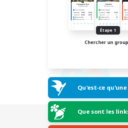
Étape 1
Chercher un grou
Qu'est-ce qu'une
Que sont les link