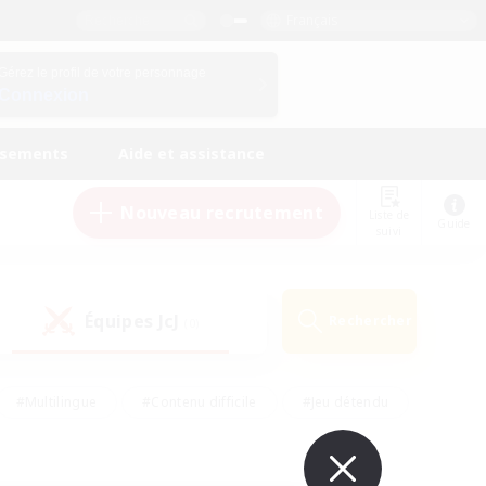
Français
Gérez le profil de votre personnage
Connexion
ssements
Aide et assistance
Nouveau recrutement
Liste de
Guide
suivi
Équipes JcJ
Rechercher
(0)
#Multilingue
#Contenu difficile
#Jeu détendu
#Amateurs de jeu de rôle
#Jeu soutenu
#Débutants bienvenus
#Travailleurs bienvenus