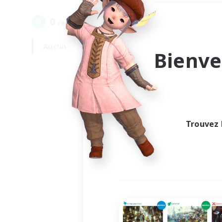
0
recrutement(s) trouvé(s) !
Aucun
En semaine
Bienve
Trouvez 
Au