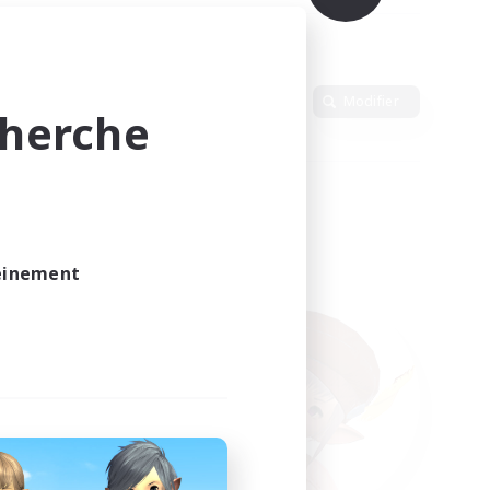
Langue
Modifier
cherche
leinement
vé.