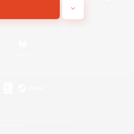
Bluesky
s
s or trademarks of Sony Interactive Entertainment Inc.
up of companies.