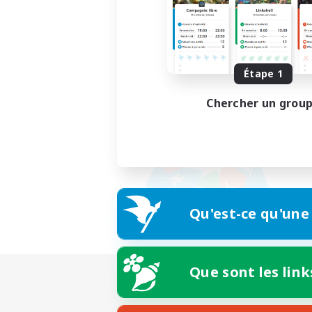
Étape 1
Chercher un grou
Qu'est-ce qu'une
Que sont les link