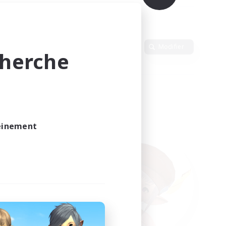
Langue
Modifier
cherche
leinement
vé.