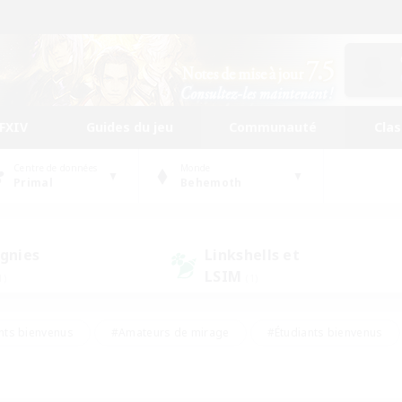
FFXIV
Guides du jeu
Communauté
Cla
Centre de données
Monde
Primal
Behemoth
gnies
Linkshells et
LSIM
1)
(1)
nts bienvenus
#Amateurs de mirage
#Étudiants bienvenus
ingue
#Amateurs de logement
#Amateurs de JcJ
#Débuta
#Contenu difficile
#Carte aux trésors
#Artisans/Récolt