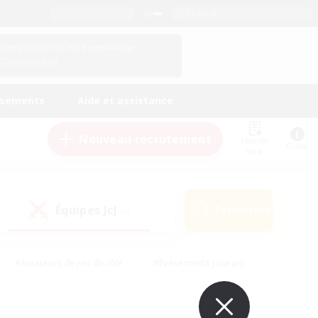
Français
Gérez le profil de votre personnage
Connexion
ssements
Aide et assistance
Nouveau recrutement
Liste de
Guide
suivi
Équipes JcJ
Rechercher
(0)
#Amateurs de jeu de rôle
#Événements joueurs
nts bienvenus
#Passe-temps/Intérêts
eurs
#Travailleurs bienvenus
#Joueurs sociaux