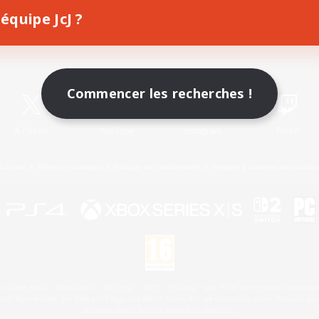
équipe JcJ ?
Télécharger le jeu
Informations officielles
Commencer les recherches !
X
/
News
YouTube
Instagram
Twitch
Licence
Règles et politiques
Politique de confidentialité
Politique d'utilisation des cookie
 Family Mark", "PlayStation", "PS5 logo", "PS5", "PS4 logo" and "PS4" are registered trademark
XBOX Sphere mark, the Series X|S logo and XBOX Series X|S are trademarks of the Microsoft gro
Nintendo Switch est une marque de Nintendo.