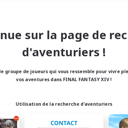
Week-end
＃Jeu soutenu
nue sur la page de re
d'aventuriers !
le groupe de joueurs qui vous ressemble pour vivre p
0 résultat
vos aventures dans FINAL FANTASY XIV !
cun recrutement trou
Utilisation de la recherche d'aventuriers
Réessayez avec des critères différents.