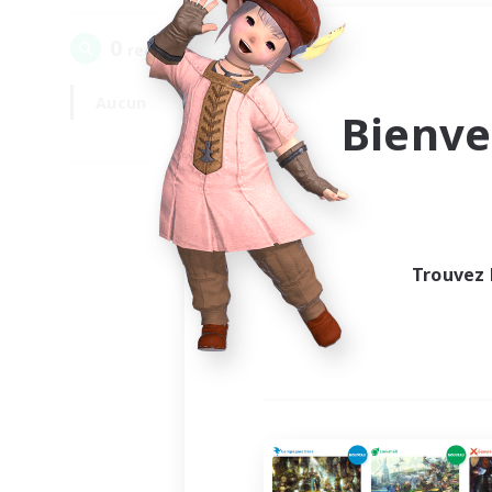
0
recrutement(s) trouvé(s) !
Aucun
En semaine
Bienve
Trouvez 
Au