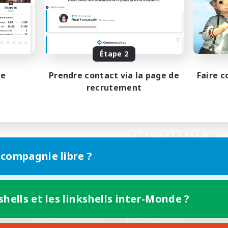
Étape 2
pe
Prendre contact via la page de
Faire c
recrutement
 compagnie libre ?
shells et les linkshells inter-Monde ?
Version mobile