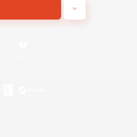
Bluesky
s
s or trademarks of Sony Interactive Entertainment Inc.
up of companies.