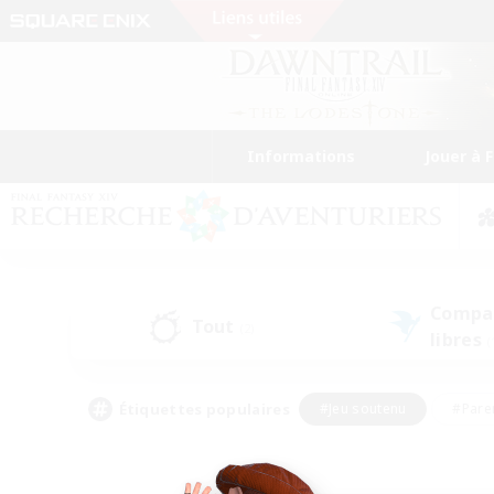
Informations
Jouer à 
Compa
Tout
(2)
libres
(
Étiquettes populaires
#Jeu soutenu
#Pare
#Chasses
#Jeu détendu
#Multil
#Amateurs de capture d'écran
#Amateurs d'histoire