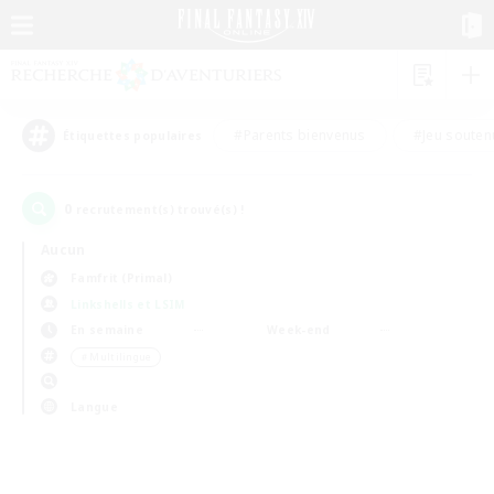
#Parents bienvenus
#Jeu souten
Étiquettes populaires
0
recrutement(s) trouvé(s) !
Aucun
Famfrit (Primal)
Linkshells et LSIM
En semaine
Week-end
＃Multilingue
Langue