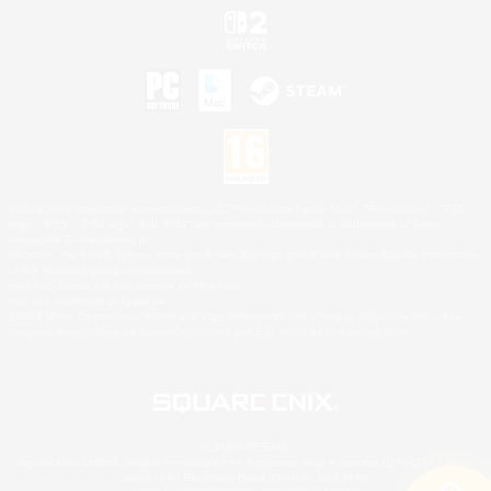
©2026 Sony Interactive Entertainment LLC."PlayStation Family Mark", "PlayStation", "PS5
logo", "PS5", "PS4 logo" and "PS4" are registered trademarks or trademarks of Sony
Interactive Entertainment Inc.
Microsoft, the XBOX Sphere mark, the Series X|S logo and XBOX Series X|S are trademarks
of the Microsoft group of companies.
Nintendo Switch est une marque de Nintendo.
Mac is a trademark of Apple Inc.
©2026 Valve Corporation. Steam et le logo Steam sont des marques déposées et/ou des
marques enregistrées par Valve Corporation aux É.U. et/ou dans d'autres pays.
© SQUARE ENIX
Square Enix Limited, société immatriculée en Angleterre sous le numéro 01804186 - Siège
social : 240 Blackfriars Road, London, SE1 8NW.