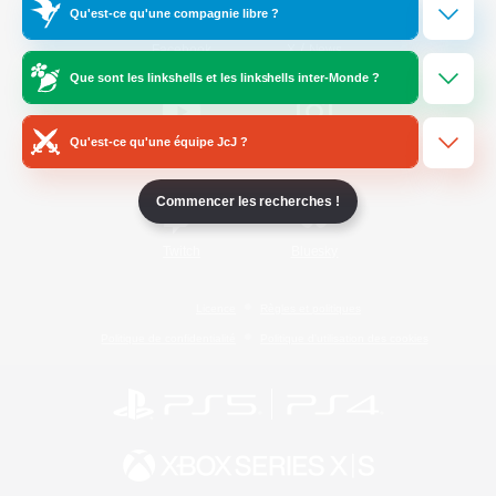
Qu'est-ce qu'une compagnie libre ?
/
Facebook
X
News
Que sont les linkshells et les linkshells inter-Monde ?
Qu'est-ce qu'une équipe JcJ ?
YouTube
Instagram
Commencer les recherches !
Twitch
Bluesky
Licence
Règles et politiques
Politique de confidentialité
Politique d'utilisation des cookies