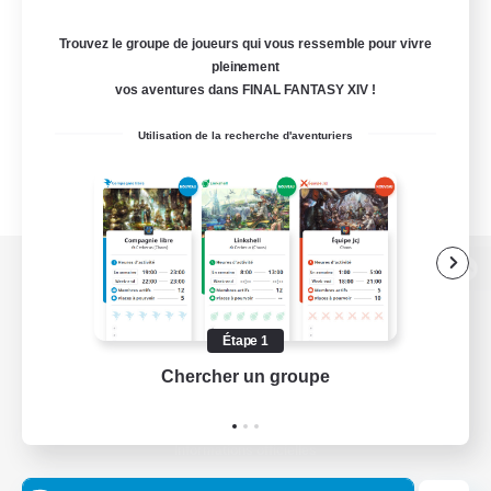
Trouvez le groupe de joueurs qui vous ressemble pour vivre
pleinement
vos aventures dans FINAL FANTASY XIV !
Utilisation de la recherche d'aventuriers
Version de bureau
Étape 1
Chercher un groupe
Prend
Télécharger le jeu
Informations officielles