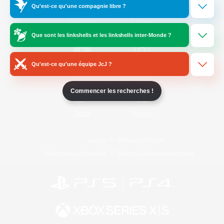
Qu'est-ce qu'une compagnie libre ?
/
Facebook
X
News
Que sont les linkshells et les linkshells inter-Monde ?
Qu'est-ce qu'une équipe JcJ ?
YouTube
Instagram
Commencer les recherches !
Twitch
Bluesky
Licence
Règles et politiques
Politique de confidentialité
Politique d'utilisation des cookies