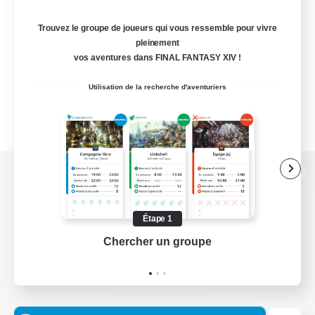
Trouvez le groupe de joueurs qui vous ressemble pour vivre
pleinement
vos aventures dans FINAL FANTASY XIV !
Utilisation de la recherche d'aventuriers
Version de bureau
Étape 1
Chercher un groupe
Prend
Télécharger le jeu
Informations officielles