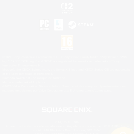
©2026 Sony Interactive Entertainment LLC."PlayStation Family Mark", "PlayStation", "PS5
logo", "PS5", "PS4 logo" and "PS4" are registered trademarks or trademarks of Sony
Interactive Entertainment Inc.
Microsoft, the XBOX Sphere mark, the Series X|S logo and XBOX Series X|S are trademarks
of the Microsoft group of companies.
Nintendo Switch est une marque de Nintendo.
Mac is a trademark of Apple Inc.
©2026 Valve Corporation. Steam et le logo Steam sont des marques déposées et/ou des
marques enregistrées par Valve Corporation aux É.U. et/ou dans d'autres pays.
© SQUARE ENIX
Square Enix Limited, société immatriculée en Angleterre sous le numéro 01804186 - Siège
social : 240 Blackfriars Road, London, SE1 8NW.