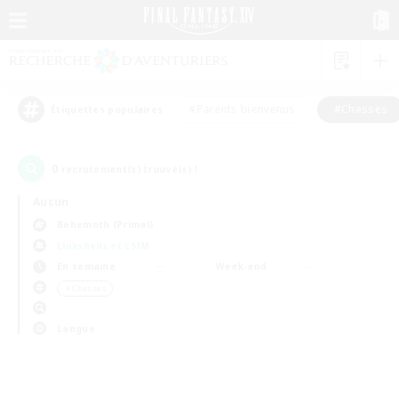
#Parents bienvenus
#Chasses
Étiquettes populaires
0
recrutement(s) trouvé(s) !
Aucun
Behemoth (Primal)
Linkshells et LSIM
En semaine
Week-end
＃Chasses
Langue