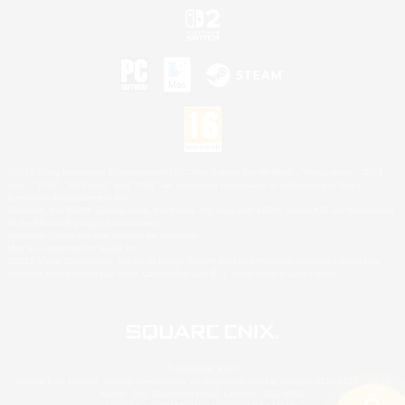
©2026 Sony Interactive Entertainment LLC."PlayStation Family Mark", "PlayStation", "PS5
logo", "PS5", "PS4 logo" and "PS4" are registered trademarks or trademarks of Sony
Interactive Entertainment Inc.
Microsoft, the XBOX Sphere mark, the Series X|S logo and XBOX Series X|S are trademarks
of the Microsoft group of companies.
Nintendo Switch est une marque de Nintendo.
Mac is a trademark of Apple Inc.
©2026 Valve Corporation. Steam et le logo Steam sont des marques déposées et/ou des
marques enregistrées par Valve Corporation aux É.U. et/ou dans d'autres pays.
© SQUARE ENIX
Square Enix Limited, société immatriculée en Angleterre sous le numéro 01804186 - Siège
social : 240 Blackfriars Road, London, SE1 8NW.