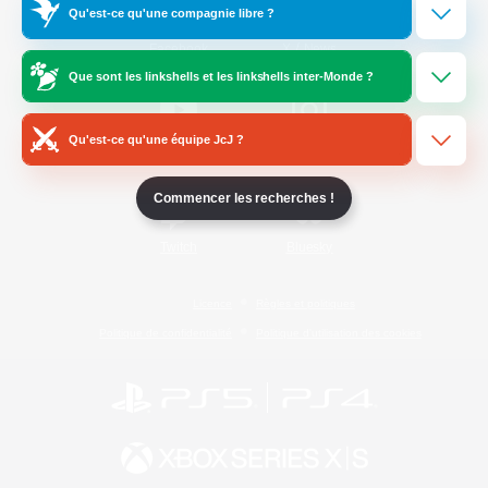
Qu'est-ce qu'une compagnie libre ?
/
Facebook
X
News
Que sont les linkshells et les linkshells inter-Monde ?
Qu'est-ce qu'une équipe JcJ ?
YouTube
Instagram
Commencer les recherches !
Twitch
Bluesky
Licence
Règles et politiques
Politique de confidentialité
Politique d'utilisation des cookies