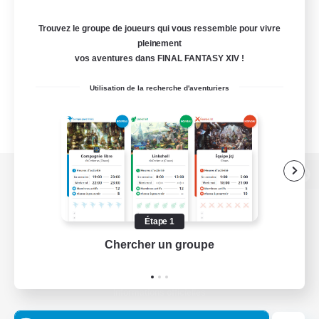
Trouvez le groupe de joueurs qui vous ressemble pour vivre
pleinement
vos aventures dans FINAL FANTASY XIV !
Utilisation de la recherche d'aventuriers
Version de bureau
Étape 1
Chercher un groupe
Prend
Télécharger le jeu
Informations officielles