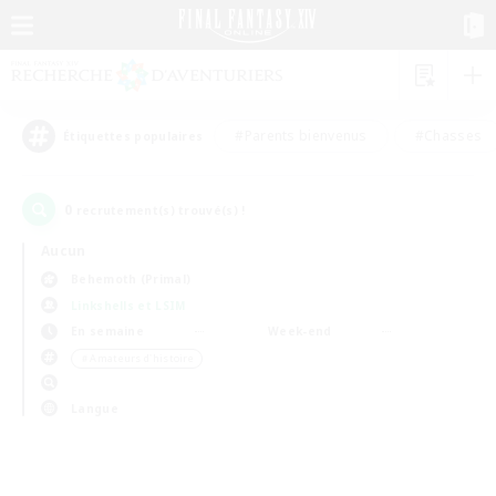
#Parents bienvenus
#Chasses
Étiquettes populaires
0
recrutement(s) trouvé(s) !
Aucun
Behemoth (Primal)
Linkshells et LSIM
En semaine
Week-end
＃Amateurs d'histoire
Langue