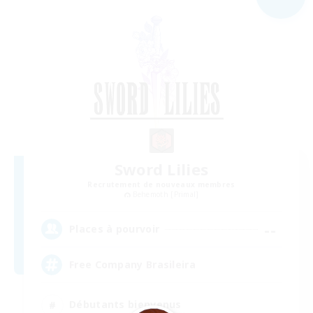
Sword Lilies
Recrutement de nouveaux membres
Behemoth [Primal]
--
Places à pourvoir
Free Company Brasileira
Débutants bienvenus