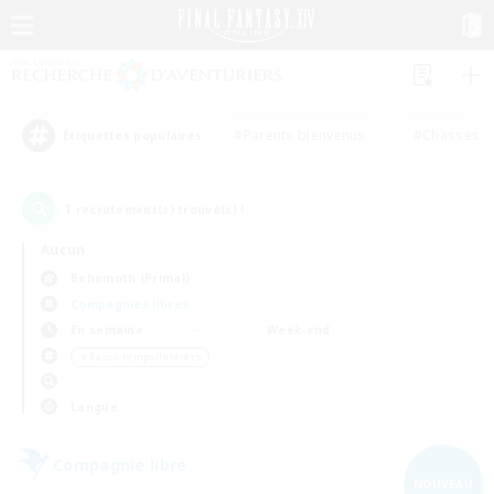
#Parents bienvenus
#Chasses
Étiquettes populaires
1
recrutement(s) trouvé(s) !
Aucun
Behemoth (Primal)
Compagnies libres
En semaine
Week-end
＃Passe-temps/Intérêts
Langue
Compagnie libre
NOUVEAU