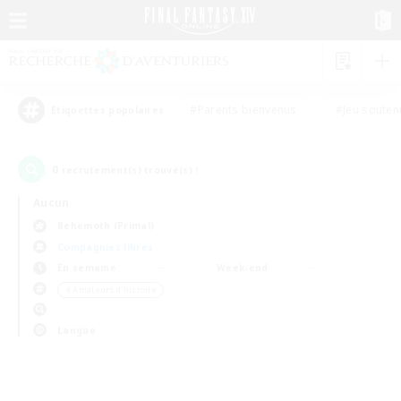
#Parents bienvenus
#Jeu souten
Étiquettes populaires
0
recrutement(s) trouvé(s) !
Aucun
Behemoth (Primal)
Compagnies libres
En semaine
Week-end
＃Amateurs d'histoire
Langue