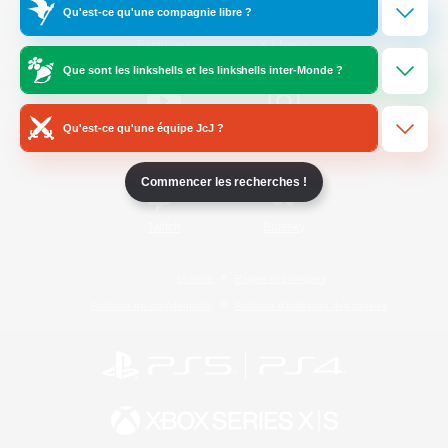
Qu'est-ce qu'une compagnie libre ?
/
Facebook
X
News
Que sont les linkshells et les linkshells inter-Monde ?
Qu'est-ce qu'une équipe JcJ ?
YouTube
Instagram
Commencer les recherches !
Twitch
Bluesky
Licence
Règles et politiques
Politique de confidentialité
Politique d'utilisation des cookies