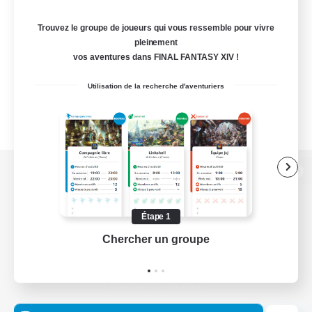
Trouvez le groupe de joueurs qui vous ressemble pour vivre
pleinement
vos aventures dans FINAL FANTASY XIV !
Utilisation de la recherche d'aventuriers
Version de bureau
Étape 1
Chercher un groupe
Prend
Télécharger le jeu
Informations officielles