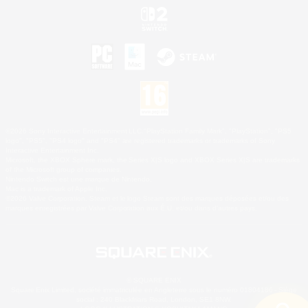
©2026 Sony Interactive Entertainment LLC."PlayStation Family Mark", "PlayStation", "PS5
logo", "PS5", "PS4 logo" and "PS4" are registered trademarks or trademarks of Sony
Interactive Entertainment Inc.
Microsoft, the XBOX Sphere mark, the Series X|S logo and XBOX Series X|S are trademarks
of the Microsoft group of companies.
Nintendo Switch est une marque de Nintendo.
Mac is a trademark of Apple Inc.
©2026 Valve Corporation. Steam et le logo Steam sont des marques déposées et/ou des
marques enregistrées par Valve Corporation aux É.U. et/ou dans d'autres pays.
© SQUARE ENIX
Square Enix Limited, société immatriculée en Angleterre sous le numéro 01804186 - Siège
social : 240 Blackfriars Road, London, SE1 8NW.