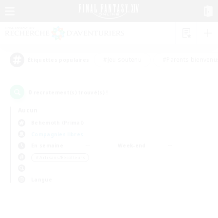
#Jeu soutenu
#Parents bienvenu
Étiquettes populaires
0
recrutement(s) trouvé(s) !
Aucun
Behemoth (Primal)
Compagnies libres
En semaine
Week-end
＃Artisans/Récolteurs
Langue