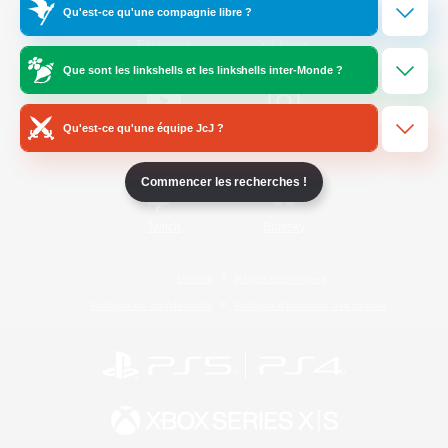
Qu'est-ce qu'une compagnie libre ?
/
Facebook
X
News
Que sont les linkshells et les linkshells inter-Monde ?
Qu'est-ce qu'une équipe JcJ ?
YouTube
Instagram
Commencer les recherches !
Twitch
Bluesky
Licence
Règles et politiques
Politique de confidentialité
Politique d'utilisation des cookies