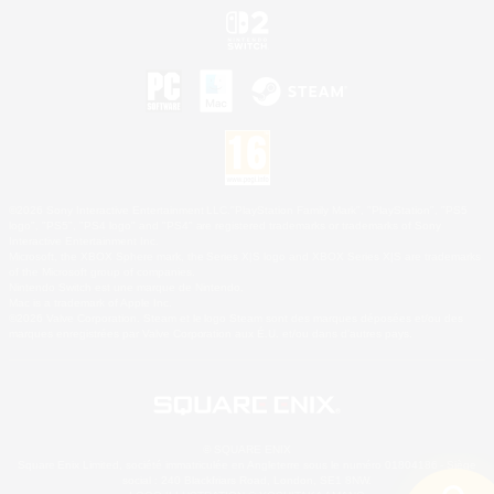
©2026 Sony Interactive Entertainment LLC."PlayStation Family Mark", "PlayStation", "PS5
logo", "PS5", "PS4 logo" and "PS4" are registered trademarks or trademarks of Sony
Interactive Entertainment Inc.
Microsoft, the XBOX Sphere mark, the Series X|S logo and XBOX Series X|S are trademarks
of the Microsoft group of companies.
Nintendo Switch est une marque de Nintendo.
Mac is a trademark of Apple Inc.
©2026 Valve Corporation. Steam et le logo Steam sont des marques déposées et/ou des
marques enregistrées par Valve Corporation aux É.U. et/ou dans d'autres pays.
© SQUARE ENIX
Square Enix Limited, société immatriculée en Angleterre sous le numéro 01804186 - Siège
social : 240 Blackfriars Road, London, SE1 8NW.