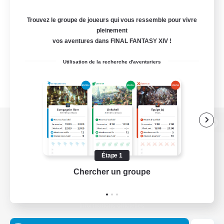
Trouvez le groupe de joueurs qui vous ressemble pour vivre
pleinement
vos aventures dans FINAL FANTASY XIV !
Utilisation de la recherche d'aventuriers
Version de bureau
Étape 1
Chercher un groupe
Prend
Télécharger le jeu
Informations officielles