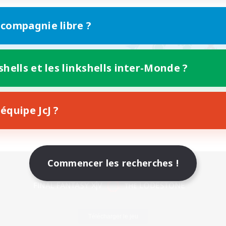
 compagnie libre ?
shells et les linkshells inter-Monde ?
équipe JcJ ?
Commencer les recherches !
Version mobile
Télécharger le jeu