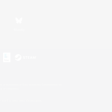
Bluesky
s
s or trademarks of Sony Interactive Entertainment Inc.
up of companies.
 aux É.U. et/ou dans d'autres pays.