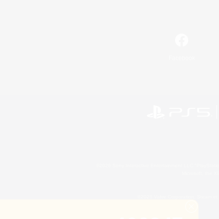
Facebook
©2026 Sony Interactive Entertainment LLC."PlayStation
Microsoft, the 
©2026 Valve Corporation. Steam et 