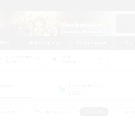
FFXIV
Guides du jeu
Communauté
Cla
Centre de données
Monde
Primal
Hyperion
gnies
Linkshells et
LSIM
1)
(0)
Jeu soutenu
#Étudiants bienvenus
#Chasses
#Jeu déte
nts joueurs
#Amateurs d'histoire
#Multilingue
#Amate
#Amateurs de JcJ
#Amateurs de mirage
#Carte aux trésors