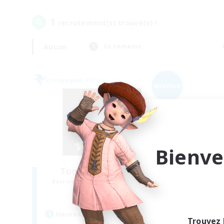
1
recrutement(s) trouvé(s) !
Aucun
En semaine
Compagnie libre
NOUVEAU
Bienve
Tonberry Syndicate
Recrutement de nouveaux membres
Hyperion [Primal]
Heures d'activité
Trouvez 