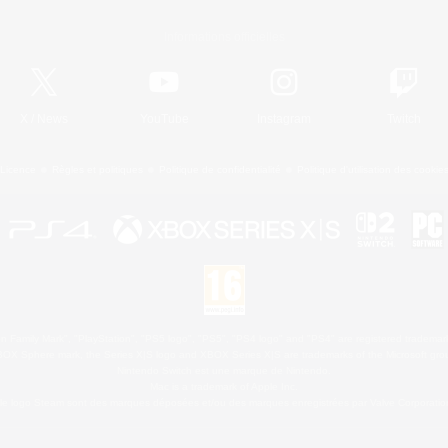
Informations officielles
X
/
News
YouTube
Instagram
Twitch
Licence
Règles et politiques
Politique de confidentialité
Politique d'utilisation des cookie
 Family Mark", "PlayStation", "PS5 logo", "PS5", "PS4 logo" and "PS4" are registered trademark
XBOX Sphere mark, the Series X|S logo and XBOX Series X|S are trademarks of the Microsoft gro
Nintendo Switch est une marque de Nintendo.
Mac is a trademark of Apple Inc.
le logo Steam sont des marques déposées et/ou des marques enregistrées par Valve Corporation