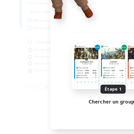
9:00
23:00
En semaine
8:00
24:00
Week-end
5
Membres actifs
25
Places à pourvoir
Community building
Débutants bienvenus
Amateurs d'histoire
Amateurs de jeu de rôle
Chasses
EN
Fin du recrutement le 05/09/2026
Étape 1
Chercher un grou