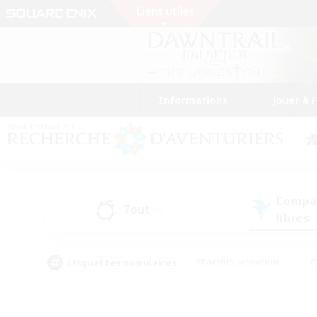
Informations
Jouer à 
Compa
Tout
(1)
libres
(
Étiquettes populaires
#Parents bienvenus
#
#Amateurs de capture d'écran
#Événeme
#Artisans/Récolteurs
#Débutants bienvenus