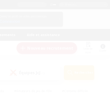
Français
Gérez le profil de votre personnage
Connexion
ssements
Aide et assistance
Nouveau recrutement
Liste de
Guide
suivi
Équipes JcJ
Rechercher
(0)
ndu
#Amateurs de jeu de rôle
#Contenu difficile
urs de logement
#Passe-temps/Intérêts
#Joueurs sociaux
#Travailleurs bienvenus