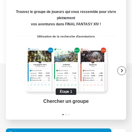
Trouvez le groupe de joueurs qui vous ressemble pour vivre
pleinement
vos aventures dans FINAL FANTASY XIV !
Utilisation de la recherche d'aventuriers
Version de bureau
Étape 1
Chercher un groupe
Prend
Télécharger le jeu
Informations officielles