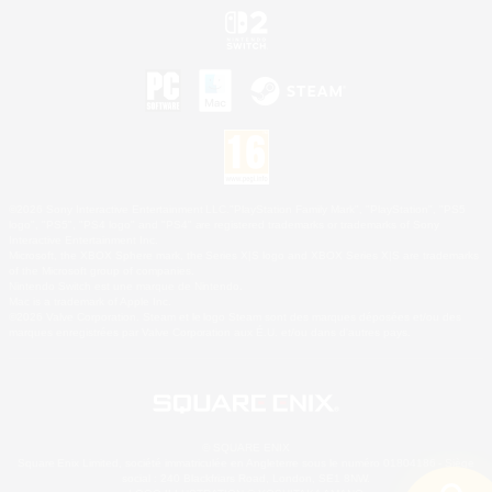
©2026 Sony Interactive Entertainment LLC."PlayStation Family Mark", "PlayStation", "PS5
logo", "PS5", "PS4 logo" and "PS4" are registered trademarks or trademarks of Sony
Interactive Entertainment Inc.
Microsoft, the XBOX Sphere mark, the Series X|S logo and XBOX Series X|S are trademarks
of the Microsoft group of companies.
Nintendo Switch est une marque de Nintendo.
Mac is a trademark of Apple Inc.
©2026 Valve Corporation. Steam et le logo Steam sont des marques déposées et/ou des
marques enregistrées par Valve Corporation aux É.U. et/ou dans d'autres pays.
© SQUARE ENIX
Square Enix Limited, société immatriculée en Angleterre sous le numéro 01804186 - Siège
social : 240 Blackfriars Road, London, SE1 8NW.