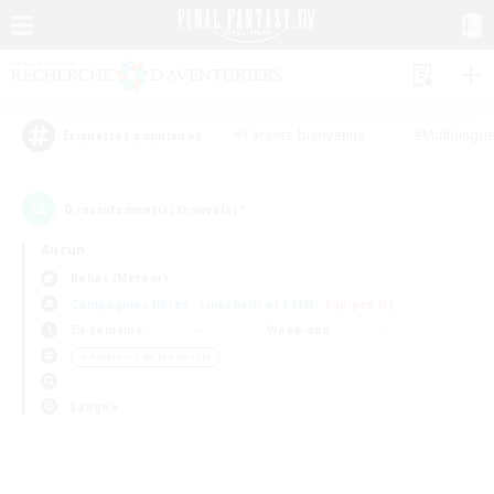
#Parents bienvenus
#Multilingu
Étiquettes populaires
0
recrutement(s) trouvé(s) !
Aucun
Belias (Meteor)
Compagnies libres
Linkshells et LSIM
Équipes JcJ
En semaine
Week-end
＃Amateurs de jeu de rôle
Langue