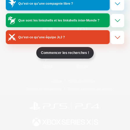
Qu'est-ce qu'une compagnie libre ?
/
Facebook
X
News
Que sont les linkshells et les linkshells inter-Monde ?
Qu'est-ce qu'une équipe JcJ ?
YouTube
Instagram
Commencer les recherches !
Twitch
Bluesky
Licence
Règles et politiques
Politique de confidentialité
Politique d'utilisation des cookies