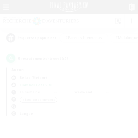
#Parents bienvenus
#Multilingu
Étiquettes populaires
0
recrutement(s) trouvé(s) !
Aucun
Belias (Meteor)
Linkshells et LSIM
En semaine
Week-end
＃Étudiants bienvenus
Langue