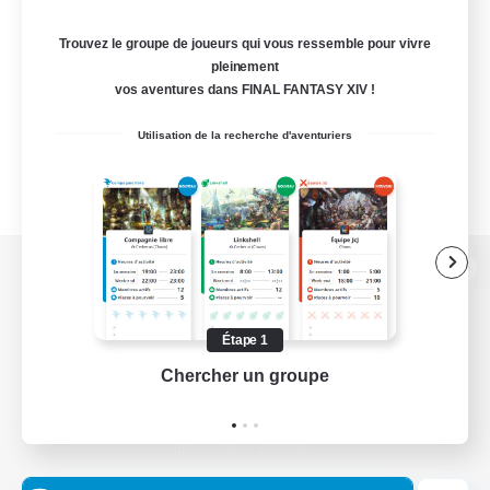
Trouvez le groupe de joueurs qui vous ressemble pour vivre
pleinement
vos aventures dans FINAL FANTASY XIV !
Utilisation de la recherche d'aventuriers
Version de bureau
Étape 1
Chercher un groupe
Prend
Télécharger le jeu
Informations officielles