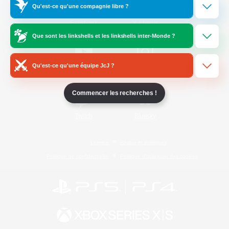
Qu'est-ce qu'une compagnie libre ?
/
Facebook
X
News
Que sont les linkshells et les linkshells inter-Monde ?
Qu'est-ce qu'une équipe JcJ ?
YouTube
Instagram
Commencer les recherches !
Twitch
Bluesky
Licence
Règles et politiques
Politique de confidentialité
Politique d'utilisation des cookies