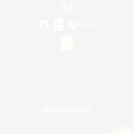
©2026 Sony Interactive Entertainment LLC."PlayStation Family Mark", "PlayStation", "PS5
logo", "PS5", "PS4 logo" and "PS4" are registered trademarks or trademarks of Sony
Interactive Entertainment Inc.
Microsoft, the XBOX Sphere mark, the Series X|S logo and XBOX Series X|S are trademarks
of the Microsoft group of companies.
Nintendo Switch est une marque de Nintendo.
Mac is a trademark of Apple Inc.
©2026 Valve Corporation. Steam et le logo Steam sont des marques déposées et/ou des
marques enregistrées par Valve Corporation aux É.U. et/ou dans d'autres pays.
© SQUARE ENIX
Square Enix Limited, société immatriculée en Angleterre sous le numéro 01804186 - Siège
social : 240 Blackfriars Road, London, SE1 8NW.