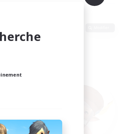
Langue
Modifier
cherche
leinement
vé.