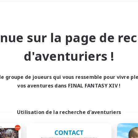
Week-end
＃Amateurs d'histoire
nue sur la page de re
d'aventuriers !
le groupe de joueurs qui vous ressemble pour vivre p
0 résultat
vos aventures dans FINAL FANTASY XIV !
cun recrutement trou
Utilisation de la recherche d'aventuriers
Réessayez avec des critères différents.