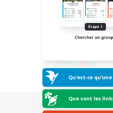
Étape 1
Chercher un grou
Qu'est-ce qu'une
Que sont les link