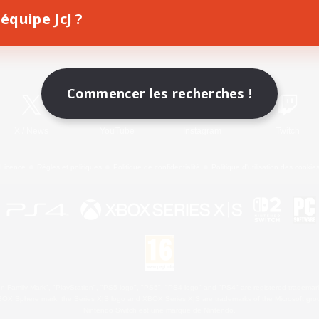
équipe JcJ ?
Télécharger le jeu
Informations officielles
Commencer les recherches !
X
/
News
YouTube
Instagram
Twitch
Licence
Règles et politiques
Politique de confidentialité
Politique d'utilisation des cookie
 Family Mark", "PlayStation", "PS5 logo", "PS5", "PS4 logo" and "PS4" are registered trademark
XBOX Sphere mark, the Series X|S logo and XBOX Series X|S are trademarks of the Microsoft gro
Nintendo Switch est une marque de Nintendo.