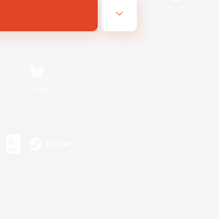
Bluesky
s
s or trademarks of Sony Interactive Entertainment Inc.
up of companies.