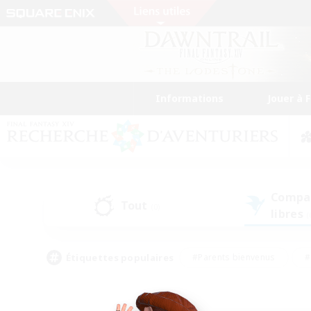
Informations
Jouer à 
Compa
Tout
(0)
libres
(
Étiquettes populaires
#Parents bienvenus
#
#Amateurs d'histoire
#Étudiants bienve
#Artisans/Récolteurs
#Amateurs de JcJ
#A