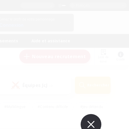
Français
Gérez le profil de votre personnage
Connexion
ssements
Aide et assistance
Nouveau recrutement
Liste de
Guide
suivi
Équipes JcJ
Rechercher
(0)
#Multilingue
#Contenu difficile
#Jeu détendu
#Amateurs de jeu de rôle
#Jeu soutenu
#Débutants bienvenus
#Travailleurs bienvenus