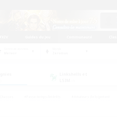
FFXIV
Guides du jeu
Communauté
Cla
Centre de données
Monde
Meteor
Zeromus
gnies
Linkshells et
LSIM
0)
(0)
Chasses
#Passe-temps/Intérêts
#Amateurs de logement
nus
#Amateurs de capture d'écran
#Événements joueurs
mateurs de mirage
#Carte aux trésors
#Joueurs sociaux