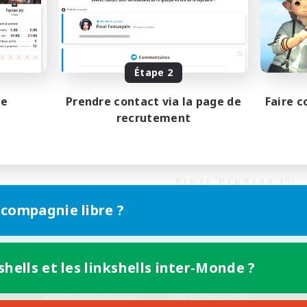
Étape 2
pe
Prendre contact via la page de
Faire c
recrutement
 compagnie libre ?
shells et les linkshells inter-Monde ?
Version mobile