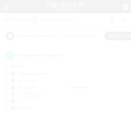
#Parents bienvenus
#Multilingu
Étiquettes populaires
0
recrutement(s) trouvé(s) !
Aucun
Yojimbo (Meteor)
Équipes JcJ
En semaine
Week-end
＃Multilingue
Langue