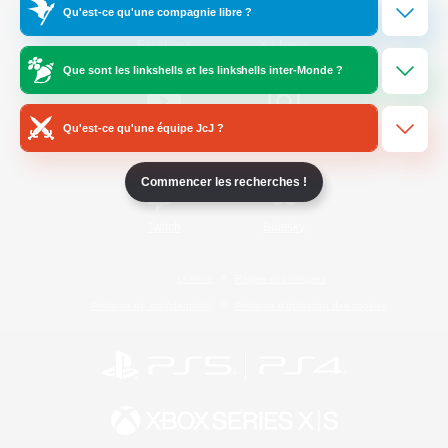
Qu'est-ce qu'une compagnie libre ?
/
Facebook
X
News
Que sont les linkshells et les linkshells inter-Monde ?
Qu'est-ce qu'une équipe JcJ ?
YouTube
Instagram
Commencer les recherches !
Twitch
Bluesky
Licence
Règles et politiques
Politique de confidentialité
Politique d'utilisation des cookies