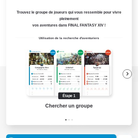
Trouvez le groupe de joueurs qui vous ressemble pour vivre
pleinement
vos aventures dans FINAL FANTASY XIV !
Utilisation de la recherche d'aventuriers
Version de bureau
Étape 1
Chercher un groupe
Prend
Télécharger le jeu
Informations officielles