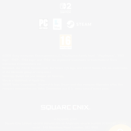
©2026 Sony Interactive Entertainment LLC."PlayStation Family Mark", "PlayStation", "PS5
logo", "PS5", "PS4 logo" and "PS4" are registered trademarks or trademarks of Sony
Interactive Entertainment Inc.
Microsoft, the XBOX Sphere mark, the Series X|S logo and XBOX Series X|S are trademarks
of the Microsoft group of companies.
Nintendo Switch est une marque de Nintendo.
Mac is a trademark of Apple Inc.
©2026 Valve Corporation. Steam et le logo Steam sont des marques déposées et/ou des
marques enregistrées par Valve Corporation aux É.U. et/ou dans d'autres pays.
© SQUARE ENIX
Square Enix Limited, société immatriculée en Angleterre sous le numéro 01804186 - Siège
social : 240 Blackfriars Road, London, SE1 8NW.