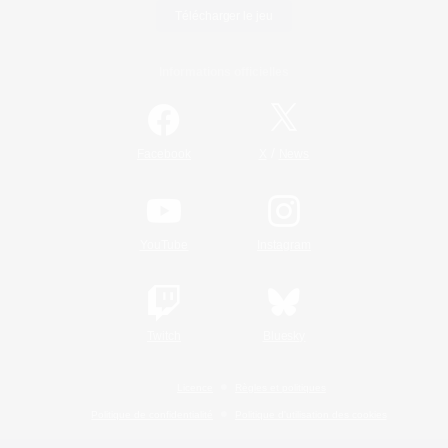
Télécharger le jeu
Informations officielles
/
Facebook
X
News
YouTube
Instagram
Twitch
Bluesky
Licence
Règles et politiques
Politique de confidentialité
Politique d'utilisation des cookies