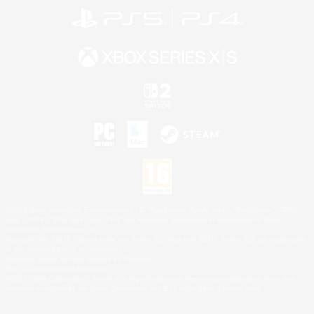
©2026 Sony Interactive Entertainment LLC."PlayStation Family Mark", "PlayStation", "PS5
logo", "PS5", "PS4 logo" and "PS4" are registered trademarks or trademarks of Sony
Interactive Entertainment Inc.
Microsoft, the XBOX Sphere mark, the Series X|S logo and XBOX Series X|S are trademarks
of the Microsoft group of companies.
Nintendo Switch est une marque de Nintendo.
Mac is a trademark of Apple Inc.
©2026 Valve Corporation. Steam et le logo Steam sont des marques déposées et/ou des
marques enregistrées par Valve Corporation aux É.U. et/ou dans d'autres pays.