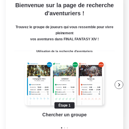
Bienvenue sur la page de recherche
FateburnFamily
d'aventuriers !
Recrutement de nouveaux membres
Yojimbo [Meteor]
Trouvez le groupe de joueurs qui vous ressemble pour vivre
pleinement
50
Places à pourvoir
vos aventures dans FINAL FANTASY XIV !
EN&JP 歓迎、EN&JP Welcome!
Utilisation de la recherche d'aventuriers
Débutants bienvenus
Travailleurs bienvenus
Amateurs de logement
Multilingue
JA / EN
Étape 1
Chercher un groupe
Prend
Voir détails
Fin du recrutement le 21/08/2026