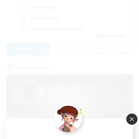
Multilingue
Jeu détendu
Travailleurs bienvenus
JA / EN / DE
Voir détails
Fin du recrutement le 30/08/2026
Compagnie libre