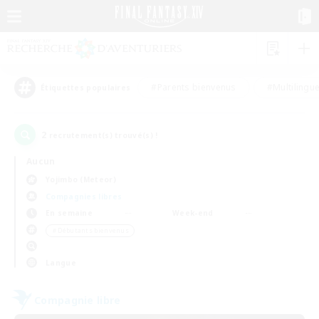
#Parents bienvenus
#Multilingu
Étiquettes populaires
2
recrutement(s) trouvé(s) !
Aucun
Yojimbo (Meteor)
Compagnies libres
En semaine
Week-end
＃Débutants bienvenus
Langue
Compagnie libre