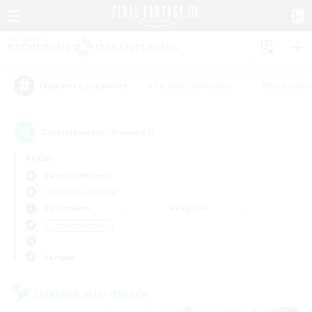
#Parents bienvenus
#Jeu souten
Étiquettes populaires
2
recrutement(s) trouvé(s) !
Aucun
Valefor (Meteor)
Linkshells et LSIM
En semaine
Week-end
＃Joueurs sociaux
Langue
Linkshell inter-Monde