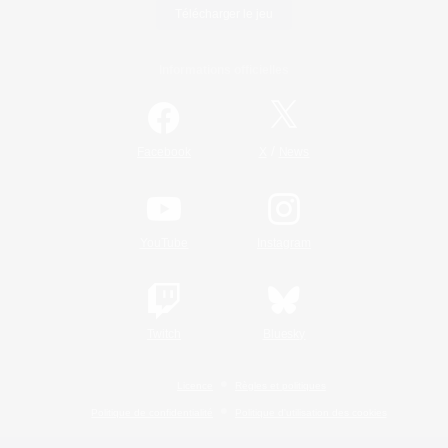
Télécharger le jeu
Informations officielles
/
Facebook
X
News
YouTube
Instagram
Twitch
Bluesky
Licence
Règles et politiques
Politique de confidentialité
Politique d'utilisation des cookies