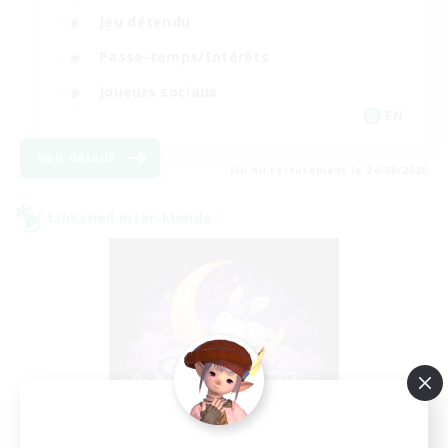
Jeu détendu
Passe-temps/Intérêts
Joueurs sociaux
EN
Voir détails
Fin du recrutement le 24/08/2026
Linkshell inter-Monde