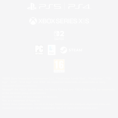
©2026 Sony Interactive Entertainment LLC."PlayStation Family Mark", "PlayStation", "PS5
logo", "PS5", "PS4 logo" and "PS4" are registered trademarks or trademarks of Sony
Interactive Entertainment Inc.
Microsoft, the XBOX Sphere mark, the Series X|S logo and XBOX Series X|S are trademarks
of the Microsoft group of companies.
Nintendo Switch est une marque de Nintendo.
Mac is a trademark of Apple Inc.
©2026 Valve Corporation. Steam et le logo Steam sont des marques déposées et/ou des
marques enregistrées par Valve Corporation aux É.U. et/ou dans d'autres pays.