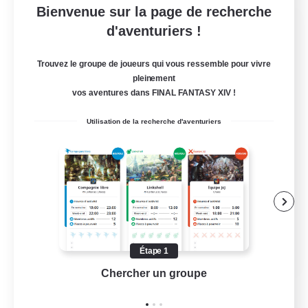
Bienvenue sur la page de recherche
Sleepless Wanderers
d'aventuriers !
Recrutement de nouveaux membres
Meteor
Trouvez le groupe de joueurs qui vous ressemble pour vivre
pleinement
--
Places à pourvoir
vos aventures dans FINAL FANTASY XIV !
Discord
Utilisation de la recherche d'aventuriers
Joueurs sociaux
Jeu détendu
Multilingue
Débutants bienvenus
JA / EN
Étape 1
Chercher un groupe
Prend
Voir détails
Fin du recrutement le 15/08/2026