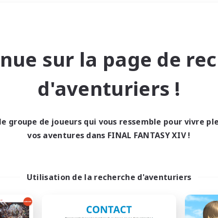
Week-end
＃Amateurs de mirage
nue sur la page de re
d'aventuriers !
le groupe de joueurs qui vous ressemble pour vivre p
0 résultat
vos aventures dans FINAL FANTASY XIV !
cun recrutement trou
Utilisation de la recherche d'aventuriers
Réessayez avec des critères différents.