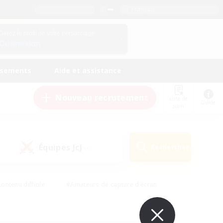
Français
Gérez le profil de votre personnage
Connexion
ssements
Aide et assistance
Nouveau recrutement
Liste de
Guide
suivi
Équipes JcJ
Rechercher
(0)
ontenu difficile
#Amateurs de capture d'écran
ire
#Événements joueurs
#Amateurs de JcJ
#Joueurs sociaux
#Travailleurs bienvenus