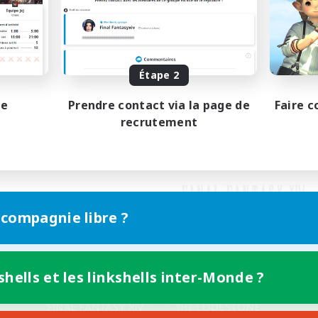
Étape 2
pe
Prendre contact via la page de
Faire c
recrutement
 compagnie libre ?
shells et les linkshells inter-Monde ?
Version mobile