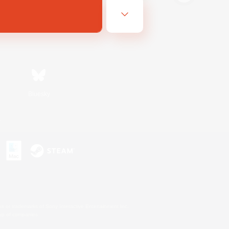
Bluesky
s
s or trademarks of Sony Interactive Entertainment Inc.
up of companies.