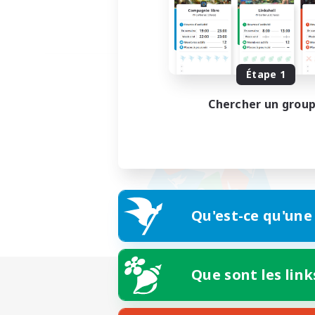
Étape 1
Chercher un grou
Qu'est-ce qu'une
Que sont les link