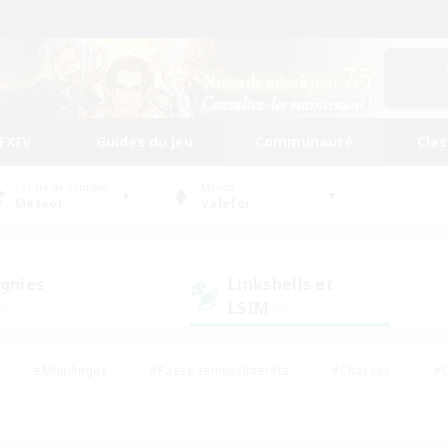
FFXIV
Guides du jeu
Communauté
Cla
Centre de données
Monde
Meteor
Valefor
gnies
Linkshells et
LSIM
0)
(0)
#Multilingue
#Passe-temps/Intérêts
#Chasses
#C
rs de jeu de rôle
#Amateurs de logement
#Amateurs d'histo
#Débutants bienvenus
#Jeu soutenu
#Carte aux trésors