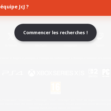
équipe JcJ ?
Télécharger le jeu
Informations officielles
Commencer les recherches !
X
/
News
YouTube
Instagram
Twitch
Licence
Règles et politiques
Politique de confidentialité
Politique d'utilisation des cookie
 Family Mark", "PlayStation", "PS5 logo", "PS5", "PS4 logo" and "PS4" are registered trademark
XBOX Sphere mark, the Series X|S logo and XBOX Series X|S are trademarks of the Microsoft gro
Nintendo Switch est une marque de Nintendo.