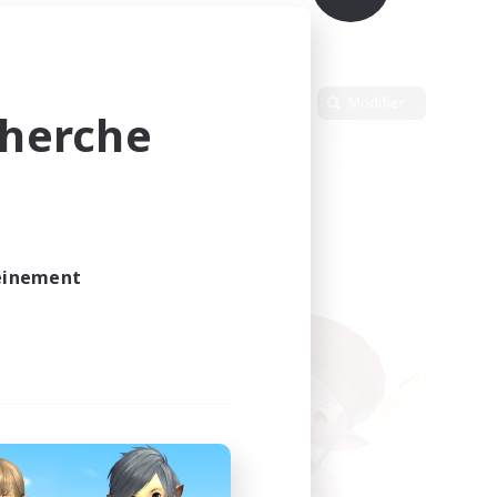
Langue
Modifier
cherche
leinement
vé.