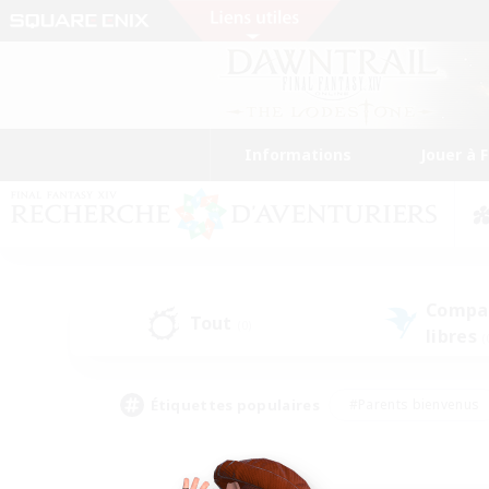
Informations
Jouer à 
Compa
Tout
(0)
libres
(
Étiquettes populaires
#Parents bienvenus
#Étudiants bienvenus
#Jeu détendu
#Amateu
#Amateurs de mirage
#Artisans/Récolteurs