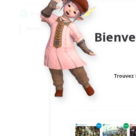
0
recrutement(s) trouvé(s) !
Aucun
En semaine
Bienve
Trouvez 
Au