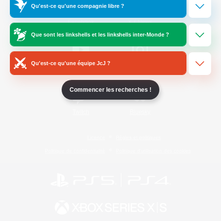
Qu'est-ce qu'une compagnie libre ?
/
Facebook
X
News
Que sont les linkshells et les linkshells inter-Monde ?
Qu'est-ce qu'une équipe JcJ ?
YouTube
Instagram
Commencer les recherches !
Twitch
Bluesky
Licence
Règles et politiques
Politique de confidentialité
Politique d'utilisation des cookies