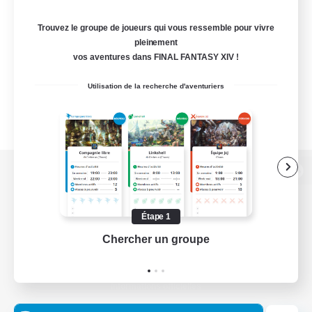
Trouvez le groupe de joueurs qui vous ressemble pour vivre
pleinement
vos aventures dans FINAL FANTASY XIV !
Utilisation de la recherche d'aventuriers
Version de bureau
Étape 1
Chercher un groupe
Prend
Télécharger le jeu
Informations officielles