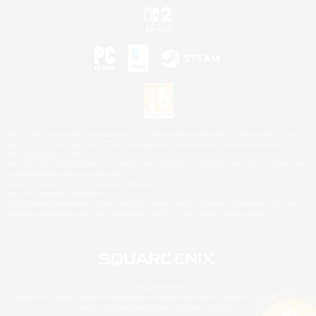
©2026 Sony Interactive Entertainment LLC."PlayStation Family Mark", "PlayStation", "PS5
logo", "PS5", "PS4 logo" and "PS4" are registered trademarks or trademarks of Sony
Interactive Entertainment Inc.
Microsoft, the XBOX Sphere mark, the Series X|S logo and XBOX Series X|S are trademarks
of the Microsoft group of companies.
Nintendo Switch est une marque de Nintendo.
Mac is a trademark of Apple Inc.
©2026 Valve Corporation. Steam et le logo Steam sont des marques déposées et/ou des
marques enregistrées par Valve Corporation aux É.U. et/ou dans d'autres pays.
© SQUARE ENIX
Square Enix Limited, société immatriculée en Angleterre sous le numéro 01804186 - Siège
social : 240 Blackfriars Road, London, SE1 8NW.