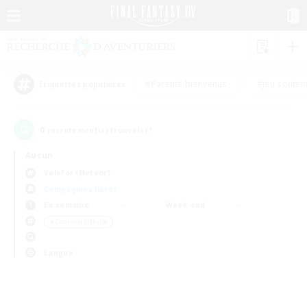
#Parents bienvenus
#Jeu souten
Étiquettes populaires
0
recrutement(s) trouvé(s) !
Aucun
Valefor (Meteor)
Compagnies libres
En semaine
Week-end
＃Contenu difficile
Langue