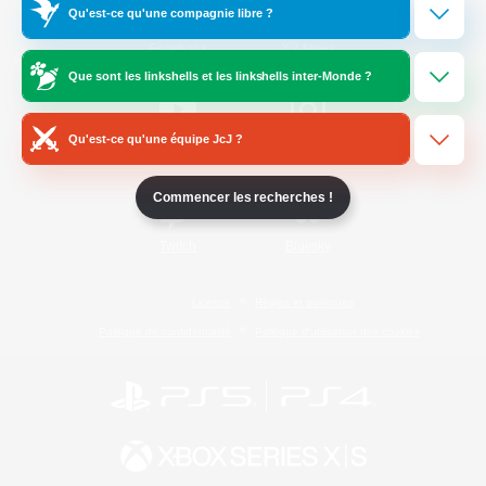
Qu'est-ce qu'une compagnie libre ?
/
Facebook
X
News
Que sont les linkshells et les linkshells inter-Monde ?
Qu'est-ce qu'une équipe JcJ ?
YouTube
Instagram
Commencer les recherches !
Twitch
Bluesky
Licence
Règles et politiques
Politique de confidentialité
Politique d'utilisation des cookies