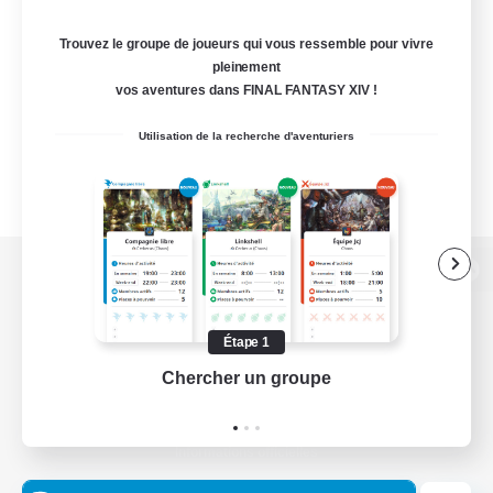
Trouvez le groupe de joueurs qui vous ressemble pour vivre
pleinement
vos aventures dans FINAL FANTASY XIV !
Utilisation de la recherche d'aventuriers
Version de bureau
Étape 1
Chercher un groupe
Prend
Télécharger le jeu
Informations officielles