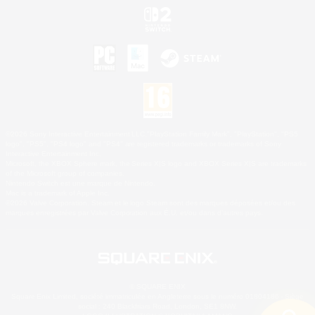
©2026 Sony Interactive Entertainment LLC."PlayStation Family Mark", "PlayStation", "PS5
logo", "PS5", "PS4 logo" and "PS4" are registered trademarks or trademarks of Sony
Interactive Entertainment Inc.
Microsoft, the XBOX Sphere mark, the Series X|S logo and XBOX Series X|S are trademarks
of the Microsoft group of companies.
Nintendo Switch est une marque de Nintendo.
Mac is a trademark of Apple Inc.
©2026 Valve Corporation. Steam et le logo Steam sont des marques déposées et/ou des
marques enregistrées par Valve Corporation aux É.U. et/ou dans d'autres pays.
© SQUARE ENIX
Square Enix Limited, société immatriculée en Angleterre sous le numéro 01804186 - Siège
social : 240 Blackfriars Road, London, SE1 8NW.