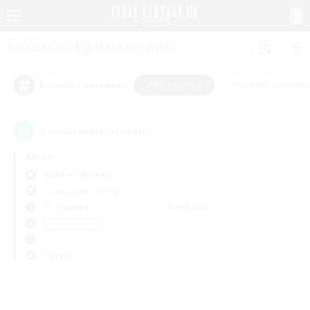
#Jeu soutenu
#Parents bienvenu
Étiquettes populaires
0
recrutement(s) trouvé(s) !
Aucun
Valefor (Meteor)
Compagnies libres
En semaine
Week-end
＃Jeu soutenu
Langue