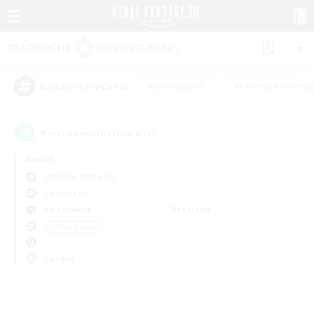
#Jeu soutenu
#Parents bienvenu
Étiquettes populaires
0
recrutement(s) trouvé(s) !
Aucun
Unicorn (Meteor)
Équipes JcJ
En semaine
Week-end
＃Multilingue
Langue