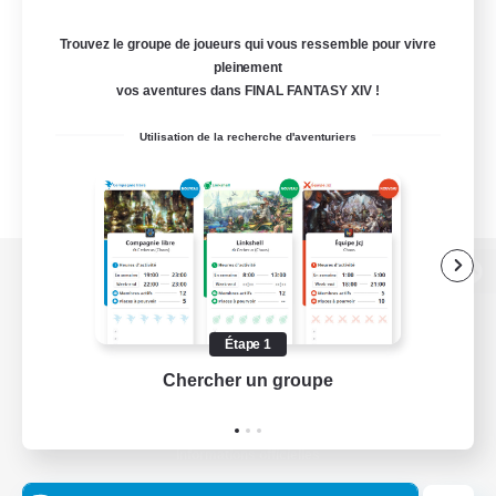
Trouvez le groupe de joueurs qui vous ressemble pour vivre
pleinement
vos aventures dans FINAL FANTASY XIV !
Utilisation de la recherche d'aventuriers
Version de bureau
Étape 1
Chercher un groupe
Prend
Télécharger le jeu
Informations officielles