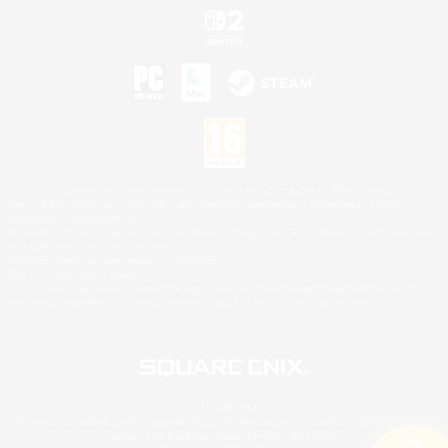
©2026 Sony Interactive Entertainment LLC."PlayStation Family Mark", "PlayStation", "PS5
logo", "PS5", "PS4 logo" and "PS4" are registered trademarks or trademarks of Sony
Interactive Entertainment Inc.
Microsoft, the XBOX Sphere mark, the Series X|S logo and XBOX Series X|S are trademarks
of the Microsoft group of companies.
Nintendo Switch est une marque de Nintendo.
Mac is a trademark of Apple Inc.
©2026 Valve Corporation. Steam et le logo Steam sont des marques déposées et/ou des
marques enregistrées par Valve Corporation aux É.U. et/ou dans d'autres pays.
© SQUARE ENIX
Square Enix Limited, société immatriculée en Angleterre sous le numéro 01804186 - Siège
social : 240 Blackfriars Road, London, SE1 8NW.