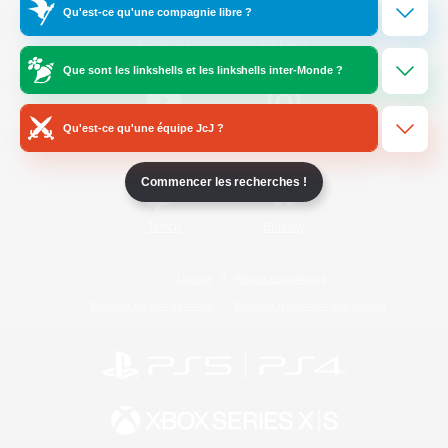
Qu'est-ce qu'une compagnie libre ?
/
Facebook
X
News
Que sont les linkshells et les linkshells inter-Monde ?
Qu'est-ce qu'une équipe JcJ ?
YouTube
Instagram
Commencer les recherches !
Twitch
Bluesky
Licence
Règles et politiques
Politique de confidentialité
Politique d'utilisation des cookies