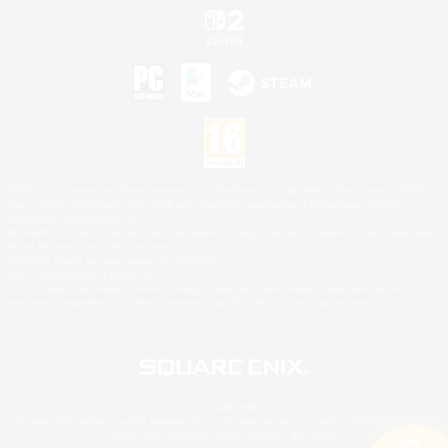
©2026 Sony Interactive Entertainment LLC."PlayStation Family Mark", "PlayStation", "PS5
logo", "PS5", "PS4 logo" and "PS4" are registered trademarks or trademarks of Sony
Interactive Entertainment Inc.
Microsoft, the XBOX Sphere mark, the Series X|S logo and XBOX Series X|S are trademarks
of the Microsoft group of companies.
Nintendo Switch est une marque de Nintendo.
Mac is a trademark of Apple Inc.
©2026 Valve Corporation. Steam et le logo Steam sont des marques déposées et/ou des
marques enregistrées par Valve Corporation aux É.U. et/ou dans d'autres pays.
© SQUARE ENIX
Square Enix Limited, société immatriculée en Angleterre sous le numéro 01804186 - Siège
social : 240 Blackfriars Road, London, SE1 8NW.