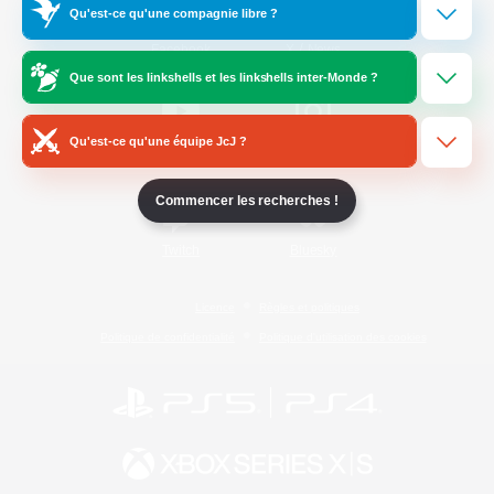
Qu'est-ce qu'une compagnie libre ?
/
Facebook
X
News
Que sont les linkshells et les linkshells inter-Monde ?
Qu'est-ce qu'une équipe JcJ ?
YouTube
Instagram
Commencer les recherches !
Twitch
Bluesky
Licence
Règles et politiques
Politique de confidentialité
Politique d'utilisation des cookies