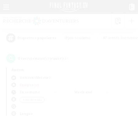
#Jeu soutenu
#Parents bienvenu
Étiquettes populaires
0
recrutement(s) trouvé(s) !
Aucun
Unicorn (Meteor)
Équipes JcJ
En semaine
Week-end
＃Jeu détendu
Langue