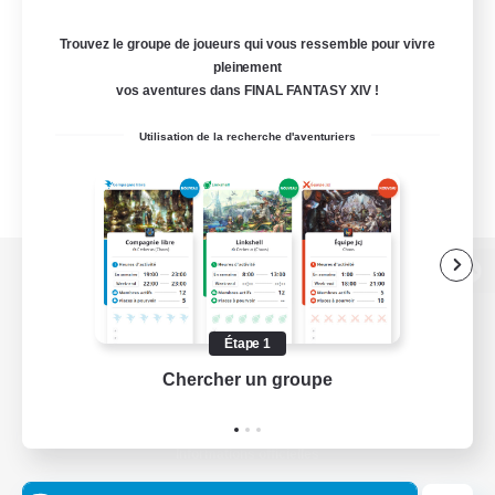
Trouvez le groupe de joueurs qui vous ressemble pour vivre
pleinement
vos aventures dans FINAL FANTASY XIV !
Utilisation de la recherche d'aventuriers
Version de bureau
Étape 1
Chercher un groupe
Prend
Télécharger le jeu
Informations officielles