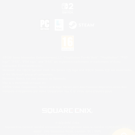
©2026 Sony Interactive Entertainment LLC."PlayStation Family Mark", "PlayStation", "PS5
logo", "PS5", "PS4 logo" and "PS4" are registered trademarks or trademarks of Sony
Interactive Entertainment Inc.
Microsoft, the XBOX Sphere mark, the Series X|S logo and XBOX Series X|S are trademarks
of the Microsoft group of companies.
Nintendo Switch est une marque de Nintendo.
Mac is a trademark of Apple Inc.
©2026 Valve Corporation. Steam et le logo Steam sont des marques déposées et/ou des
marques enregistrées par Valve Corporation aux É.U. et/ou dans d'autres pays.
© SQUARE ENIX
Square Enix Limited, société immatriculée en Angleterre sous le numéro 01804186 - Siège
social : 240 Blackfriars Road, London, SE1 8NW.