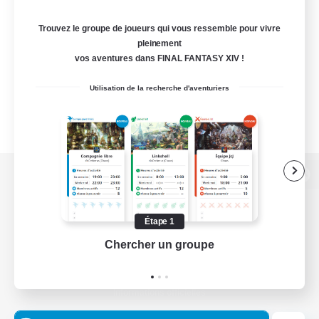
Trouvez le groupe de joueurs qui vous ressemble pour vivre
pleinement
vos aventures dans FINAL FANTASY XIV !
Utilisation de la recherche d'aventuriers
Version de bureau
Étape 1
Chercher un groupe
Prend
Télécharger le jeu
Informations officielles