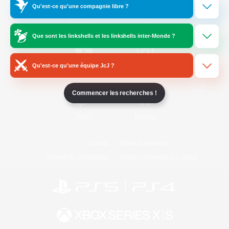
Qu'est-ce qu'une compagnie libre ?
/
Facebook
X
News
Que sont les linkshells et les linkshells inter-Monde ?
Qu'est-ce qu'une équipe JcJ ?
YouTube
Instagram
Commencer les recherches !
Twitch
Bluesky
Licence
Règles et politiques
Politique de confidentialité
Politique d'utilisation des cookies