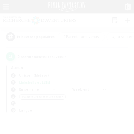
#Parents bienvenus
#Jeu souten
Étiquettes populaires
0
recrutement(s) trouvé(s) !
Aucun
Unicorn (Meteor)
Linkshells et LSIM
En semaine
Week-end
＃Amateurs de capture d'écran
Langue