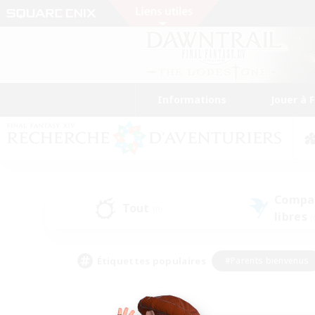
Informations
Jouer à 
Compa
Tout
(0)
libres
(
Étiquettes populaires
#Parents bienvenus
#Étudiants bienvenus
#Jeu détendu
#Amateu
#Amateurs de mirage
#Artisans/Récolteurs