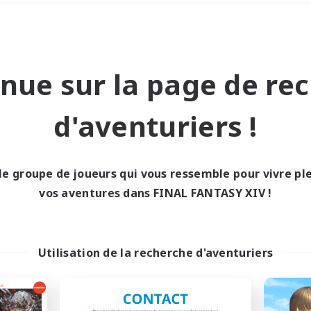
Week-end
＃Parents bienvenus
nue sur la page de re
d'aventuriers !
le groupe de joueurs qui vous ressemble pour vivre p
0 résultat
vos aventures dans FINAL FANTASY XIV !
cun recrutement trou
Utilisation de la recherche d'aventuriers
Réessayez avec des critères différents.