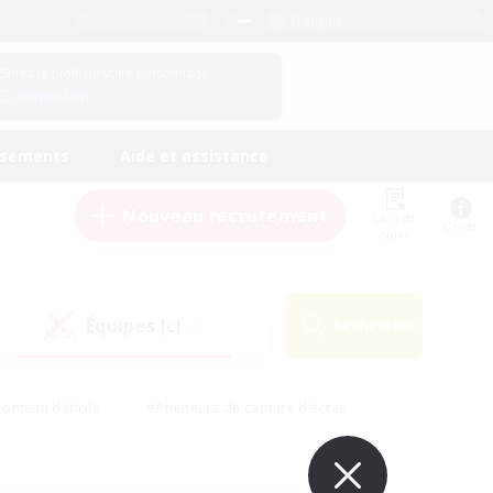
Français
Gérez le profil de votre personnage
Connexion
ssements
Aide et assistance
Nouveau recrutement
Liste de
Guide
suivi
Équipes JcJ
Rechercher
(0)
ontenu difficile
#Amateurs de capture d'écran
ire
#Événements joueurs
#Amateurs de JcJ
#Joueurs sociaux
#Travailleurs bienvenus