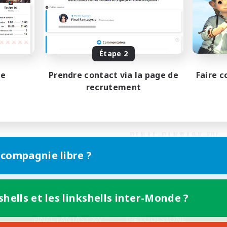
Étape 2
pe
Prendre contact via la page de
Faire c
recrutement
 compagnie libre ?
shells et les linkshells inter-Monde ?
Version mobile