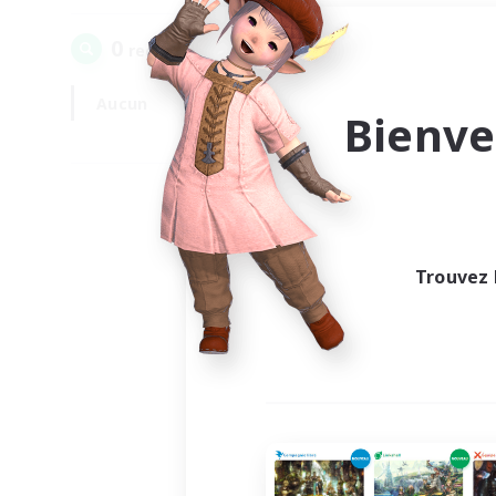
0
recrutement(s) trouvé(s) !
Aucun
En semaine
Bienve
Trouvez 
Au