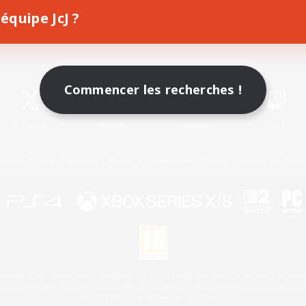
équipe JcJ ?
Télécharger le jeu
Informations officielles
Commencer les recherches !
X
/
News
YouTube
Instagram
Twitch
Licence
Règles et politiques
Politique de confidentialité
Politique d'utilisation des cookie
 Family Mark", "PlayStation", "PS5 logo", "PS5", "PS4 logo" and "PS4" are registered trademark
XBOX Sphere mark, the Series X|S logo and XBOX Series X|S are trademarks of the Microsoft gro
Nintendo Switch est une marque de Nintendo.