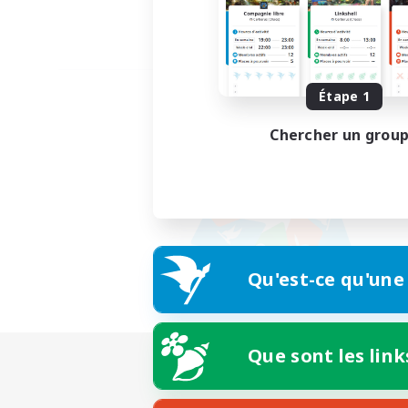
Étape 1
Chercher un grou
Qu'est-ce qu'une
Que sont les link