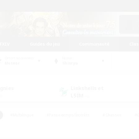
FFXIV
Guides du jeu
Communauté
Cla
Centre de données
Monde
Meteor
Shinryu
gnies
Linkshells et
LSIM
0)
(0)
#Multilingue
#Passe-temps/Intérêts
#Chasses
#C
rs de jeu de rôle
#Amateurs de logement
#Amateurs d'histo
#Débutants bienvenus
#Jeu soutenu
#Carte aux trésors