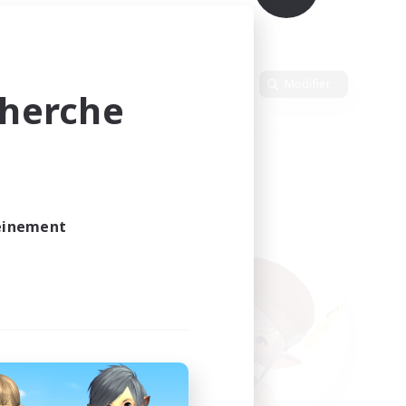
Langue
Modifier
cherche
leinement
vé.