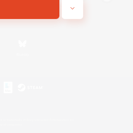
Bluesky
s
s or trademarks of Sony Interactive Entertainment Inc.
up of companies.