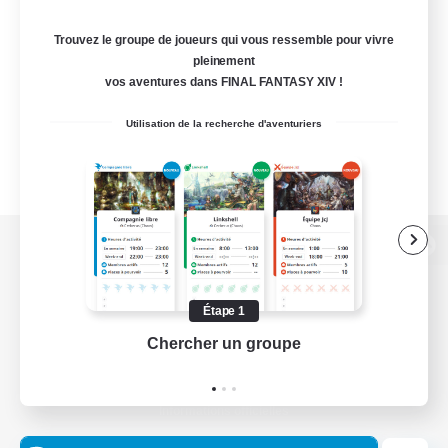
Trouvez le groupe de joueurs qui vous ressemble pour vivre
pleinement
vos aventures dans FINAL FANTASY XIV !
Utilisation de la recherche d'aventuriers
Version de bureau
Étape 1
Chercher un groupe
Prend
Télécharger le jeu
Informations officielles