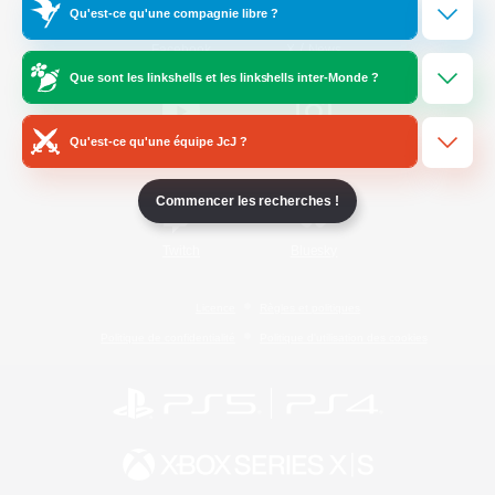
Qu'est-ce qu'une compagnie libre ?
/
Facebook
X
News
Que sont les linkshells et les linkshells inter-Monde ?
Qu'est-ce qu'une équipe JcJ ?
YouTube
Instagram
Commencer les recherches !
Twitch
Bluesky
Licence
Règles et politiques
Politique de confidentialité
Politique d'utilisation des cookies