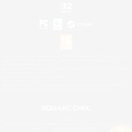
©2026 Sony Interactive Entertainment LLC."PlayStation Family Mark", "PlayStation", "PS5
logo", "PS5", "PS4 logo" and "PS4" are registered trademarks or trademarks of Sony
Interactive Entertainment Inc.
Microsoft, the XBOX Sphere mark, the Series X|S logo and XBOX Series X|S are trademarks
of the Microsoft group of companies.
Nintendo Switch est une marque de Nintendo.
Mac is a trademark of Apple Inc.
©2026 Valve Corporation. Steam et le logo Steam sont des marques déposées et/ou des
marques enregistrées par Valve Corporation aux É.U. et/ou dans d'autres pays.
© SQUARE ENIX
Square Enix Limited, société immatriculée en Angleterre sous le numéro 01804186 - Siège
social : 240 Blackfriars Road, London, SE1 8NW.