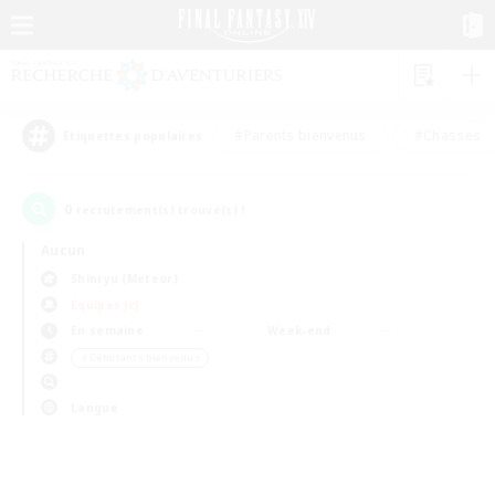
#Parents bienvenus
#Chasses
Étiquettes populaires
0
recrutement(s) trouvé(s) !
Aucun
Shinryu (Meteor)
Équipes JcJ
En semaine
Week-end
＃Débutants bienvenus
Langue