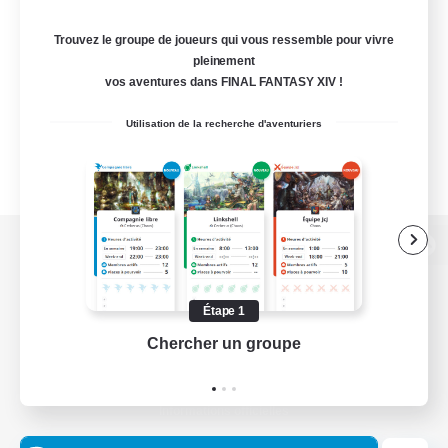
Trouvez le groupe de joueurs qui vous ressemble pour vivre
pleinement
vos aventures dans FINAL FANTASY XIV !
Utilisation de la recherche d'aventuriers
Version de bureau
Étape 1
Chercher un groupe
Prend
Télécharger le jeu
Informations officielles