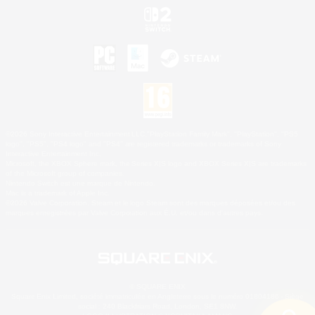
©2026 Sony Interactive Entertainment LLC."PlayStation Family Mark", "PlayStation", "PS5
logo", "PS5", "PS4 logo" and "PS4" are registered trademarks or trademarks of Sony
Interactive Entertainment Inc.
Microsoft, the XBOX Sphere mark, the Series X|S logo and XBOX Series X|S are trademarks
of the Microsoft group of companies.
Nintendo Switch est une marque de Nintendo.
Mac is a trademark of Apple Inc.
©2026 Valve Corporation. Steam et le logo Steam sont des marques déposées et/ou des
marques enregistrées par Valve Corporation aux É.U. et/ou dans d'autres pays.
© SQUARE ENIX
Square Enix Limited, société immatriculée en Angleterre sous le numéro 01804186 - Siège
social : 240 Blackfriars Road, London, SE1 8NW.