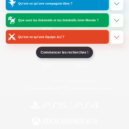
Qu'est-ce qu'une compagnie libre ?
/
Facebook
X
News
Que sont les linkshells et les linkshells inter-Monde ?
Qu'est-ce qu'une équipe JcJ ?
YouTube
Instagram
Commencer les recherches !
Twitch
Bluesky
Licence
Règles et politiques
Politique de confidentialité
Politique d'utilisation des cookies