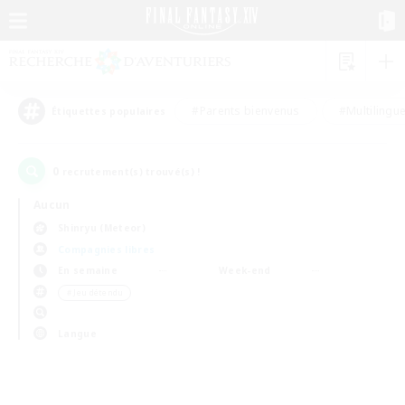
#Parents bienvenus
#Multilingu
Étiquettes populaires
0
recrutement(s) trouvé(s) !
Aucun
Shinryu (Meteor)
Compagnies libres
En semaine
Week-end
＃Jeu détendu
Langue