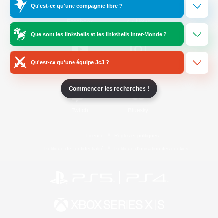
Qu'est-ce qu'une compagnie libre ?
/
Facebook
X
News
Que sont les linkshells et les linkshells inter-Monde ?
Qu'est-ce qu'une équipe JcJ ?
YouTube
Instagram
Commencer les recherches !
Twitch
Bluesky
Licence
Règles et politiques
Politique de confidentialité
Politique d'utilisation des cookies