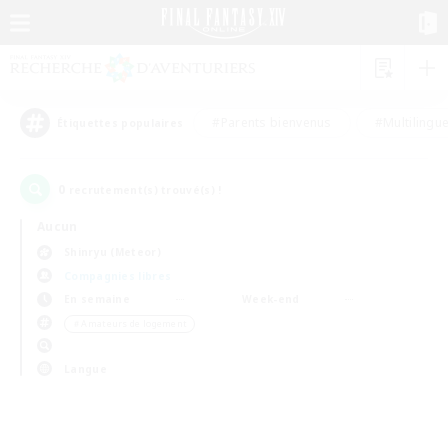
#Parents bienvenus
#Multilingu
Étiquettes populaires
0
recrutement(s) trouvé(s) !
Aucun
Shinryu (Meteor)
Compagnies libres
En semaine
Week-end
＃Amateurs de logement
Langue