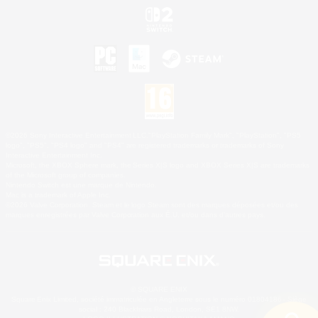
©2026 Sony Interactive Entertainment LLC."PlayStation Family Mark", "PlayStation", "PS5
logo", "PS5", "PS4 logo" and "PS4" are registered trademarks or trademarks of Sony
Interactive Entertainment Inc.
Microsoft, the XBOX Sphere mark, the Series X|S logo and XBOX Series X|S are trademarks
of the Microsoft group of companies.
Nintendo Switch est une marque de Nintendo.
Mac is a trademark of Apple Inc.
©2026 Valve Corporation. Steam et le logo Steam sont des marques déposées et/ou des
marques enregistrées par Valve Corporation aux É.U. et/ou dans d'autres pays.
© SQUARE ENIX
Square Enix Limited, société immatriculée en Angleterre sous le numéro 01804186 - Siège
social : 240 Blackfriars Road, London, SE1 8NW.