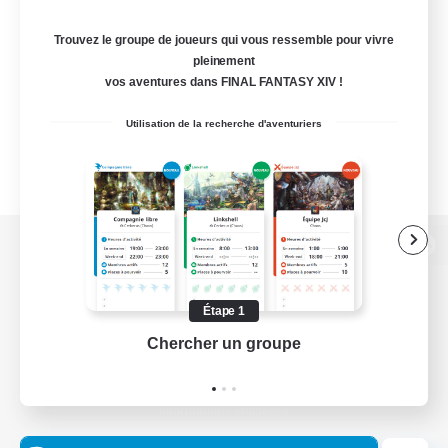
Trouvez le groupe de joueurs qui vous ressemble pour vivre
pleinement
vos aventures dans FINAL FANTASY XIV !
Utilisation de la recherche d'aventuriers
Version de bureau
Étape 1
Chercher un groupe
Prend
Télécharger le jeu
Informations officielles