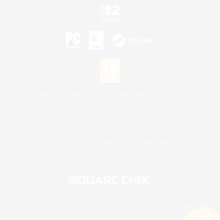
©2026 Sony Interactive Entertainment LLC."PlayStation Family Mark", "PlayStation", "PS5
logo", "PS5", "PS4 logo" and "PS4" are registered trademarks or trademarks of Sony
Interactive Entertainment Inc.
Microsoft, the XBOX Sphere mark, the Series X|S logo and XBOX Series X|S are trademarks
of the Microsoft group of companies.
Nintendo Switch est une marque de Nintendo.
Mac is a trademark of Apple Inc.
©2026 Valve Corporation. Steam et le logo Steam sont des marques déposées et/ou des
marques enregistrées par Valve Corporation aux É.U. et/ou dans d'autres pays.
© SQUARE ENIX
Square Enix Limited, société immatriculée en Angleterre sous le numéro 01804186 - Siège
social : 240 Blackfriars Road, London, SE1 8NW.