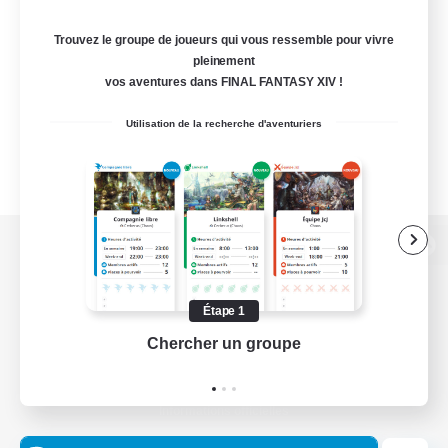
Trouvez le groupe de joueurs qui vous ressemble pour vivre
pleinement
vos aventures dans FINAL FANTASY XIV !
Utilisation de la recherche d'aventuriers
Version de bureau
Étape 1
Chercher un groupe
Prend
Télécharger le jeu
Informations officielles