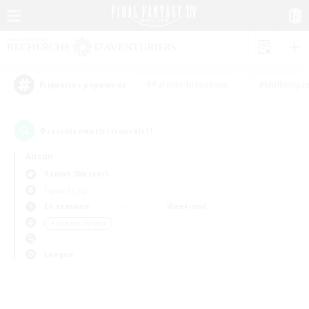
#Parents bienvenus
#Multilingu
Étiquettes populaires
0
recrutement(s) trouvé(s) !
Aucun
Ramuh (Meteor)
Équipes JcJ
En semaine
Week-end
＃Joueurs sociaux
Langue