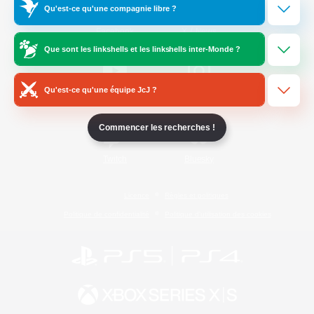
Qu'est-ce qu'une compagnie libre ?
/
Facebook
X
News
Que sont les linkshells et les linkshells inter-Monde ?
Qu'est-ce qu'une équipe JcJ ?
YouTube
Instagram
Commencer les recherches !
Twitch
Bluesky
Licence
Règles et politiques
Politique de confidentialité
Politique d'utilisation des cookies